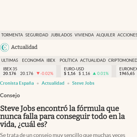
Últimas Noticias
TORMENTA
SEGURIDAD
JUBILADOS
VIVIENDA
ALQUILER
ACCIONE
Economía y finanzas
SOCIAL
Argentina
Actualidad
Política
España
Actualidad
ULTIMAS
ECONOMÍA
IBEX
POLÍTICA
ACTUALIDAD
CRIPTOMONE
México
NOTICIAS
Y
Y
IBEX 35
EURO-USD
EURONE
Criptomonedas
20.176
20.176
-0.02
%
$
1,16
$
1,16
0.01
%
USA
1965,65
FINANZAS
EURO
Cronista España
Actualidad
Steve Jobs
Colombia
España
Uruguay
Consejo
Steve Jobs encontró la fórmula que
nunca falla para conseguir todo en la
vida, ¿cuál es?
Se trata de un consejo muy sencillo que muchas veces