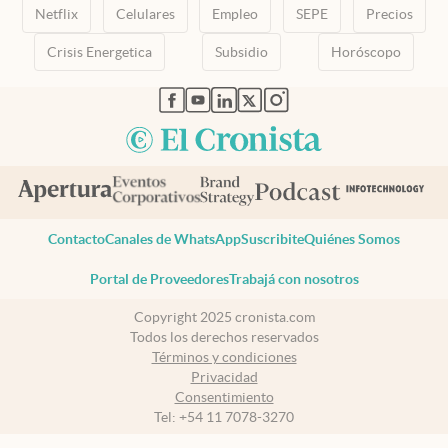
Netflix
Celulares
Empleo
SEPE
Precios
Crisis Energetica
Subsidio
Horóscopo
abre en nueva pestaña
abre en nueva pestaña
abre en nueva pestaña
abre en nueva pestaña
abre en nueva pestaña
Contacto
Canales de WhatsApp
Suscribite
Quiénes Somos
Portal de Proveedores
Trabajá con nosotros
Copyright 2025 cronista.com
Todos los derechos reservados
Términos y condiciones
Privacidad
Consentimiento
Tel:
+54 11 7078-3270