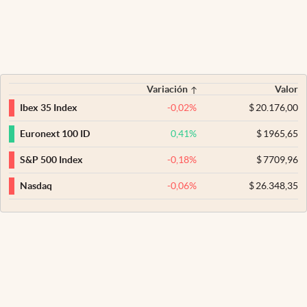
Variación
Valor
-0,02
%
$
20.176,00
Ibex 35 Index
0,41
%
$
1965,65
Euronext 100 ID
-0,18
%
$
7709,96
S&P 500 Index
-0,06
%
$
26.348,35
Nasdaq