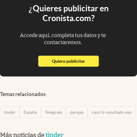
¿Quieres publicitar en
Cronista.com?
Accede aquí, completa tus datos y te
contactaremos.
abre en nueva pestaña
Quiero publicitar
Temas relacionados
tinder
España
Telegram
parejas
naut-b-resultado-esp
Más noticias de
tinder