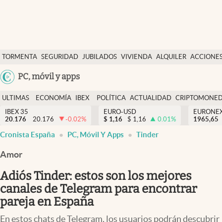
Últimas Noticias
TORMENTA
SEGURIDAD
JUBILADOS
VIVIENDA
ALQUILER
ACCIONE
Economía y finanzas
SOCIAL
Argentina
PC, móvil y apps
Política
España
Actualidad
ULTIMAS
ECONOMÍA
IBEX
POLÍTICA
ACTUALIDAD
CRIPTOMONE
México
NOTICIAS
Y
Y
IBEX 35
EURO-USD
EURONE
Criptomonedas
20.176
20.176
-0.02
%
$
1,16
$
1,16
0.01
%
USA
1965,65
FINANZAS
EURO
Cronista España
PC, Móvil Y Apps
Tinder
Colombia
España
Uruguay
Amor
Adiós Tinder: estos son los mejores
canales de Telegram para encontrar
pareja en España
En estos chats de Telegram, los usuarios podrán descubrir