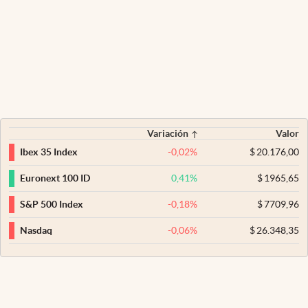
Variación
Valor
-0,02
%
$
20.176,00
Ibex 35 Index
0,41
%
$
1965,65
Euronext 100 ID
-0,18
%
$
7709,96
S&P 500 Index
-0,06
%
$
26.348,35
Nasdaq