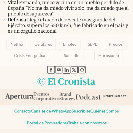
Viral
Fernando, único vecino en un pueblo perdido de
España: “No me da miedo vivir solo, me da miedo que el
pueblo desaparezca”
Defensa
Llegó el avión de rescate más grande del
Ejército: supera los 550 km/h, fue fabricado en el país y
es un orgullo nacional
Netflix
Celulares
Empleo
SEPE
Precios
Crisis Energetica
Subsidio
Horóscopo
abre en nueva pestaña
abre en nueva pestaña
abre en nueva pestaña
abre en nueva pestaña
abre en nueva pestaña
Contacto
Canales de WhatsApp
Suscribite
Quiénes Somos
Portal de Proveedores
Trabajá con nosotros