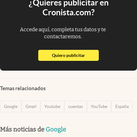
¿Quieres publicitar en
Cronista.com?
Accede aquí, completa tus datos y te
contactaremos.
abre en nueva pestaña
Quiero publicitar
Temas relacionados
Google
Gmail
Youtube
cuentas
YouTube
España
Más noticias de
Google