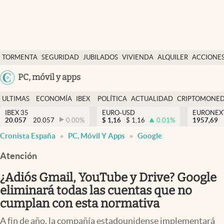
Últimas Noticias
TORMENTA
SEGURIDAD
JUBILADOS
VIVIENDA
ALQUILER
ACCIONE
Economía y finanzas
SOCIAL
Argentina
PC, móvil y apps
Política
España
Actualidad
ULTIMAS
ECONOMÍA
IBEX
POLÍTICA
ACTUALIDAD
CRIPTOMONE
México
NOTICIAS
Y
Y
IBEX 35
EURO-USD
EURONEX
Criptomonedas
20.057
20.057
0.00
%
$
1,16
$
1,16
0.01
%
1957,69
USA
FINANZAS
EURO
Cronista España
PC, Móvil Y Apps
Google
Colombia
España
Uruguay
Atención
¿Adiós Gmail, YouTube y Drive? Google
eliminará todas las cuentas que no
cumplan con esta normativa
A fin de año, la compañía estadounidense implementará