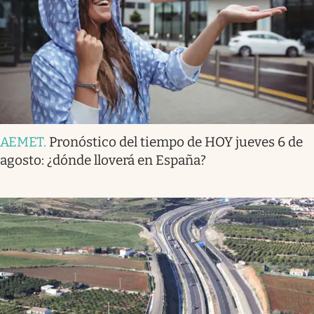
AEMET
.
Pronóstico del tiempo de HOY jueves 6 de
agosto: ¿dónde lloverá en España?