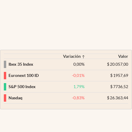
Variación
Valor
0,00
%
$
20.057,00
Ibex 35 Index
-0,01
%
$
1957,69
Euronext 100 ID
1,79
%
$
7736,52
S&P 500 Index
-0,83
%
$
26.363,44
Nasdaq