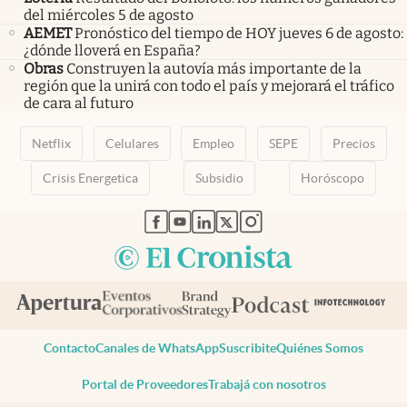
del miércoles 5 de agosto
AEMET
Pronóstico del tiempo de HOY jueves 6 de agosto:
¿dónde lloverá en España?
Obras
Construyen la autovía más importante de la
región que la unirá con todo el país y mejorará el tráfico
de cara al futuro
Netflix
Celulares
Empleo
SEPE
Precios
Crisis Energetica
Subsidio
Horóscopo
abre en nueva pestaña
abre en nueva pestaña
abre en nueva pestaña
abre en nueva pestaña
abre en nueva pestaña
Contacto
Canales de WhatsApp
Suscribite
Quiénes Somos
Portal de Proveedores
Trabajá con nosotros