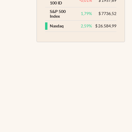
-0,01
%
$
1957,69
100 ID
S&P 500
1,79
%
$
7736,52
Index
2,59
%
$
26.584,99
Nasdaq