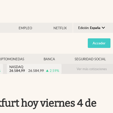
Edición:
España
EMPLEO
NETFLIX
Argentina
Acceder
España
México
RIPTOMONEDAS
BANCA
SEGURIDAD SOCIAL
USA
NASDAQ
Colombia
Ver más cotizaciones
%
26.584,99
26.584,99
2.59
%
Uruguay
kfurt hoy viernes 4 de