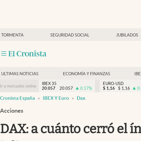
Últimas Noticias
TORMENTA
SEGURIDAD SOCIAL
JUBILADOS
Economía y finanzas
Política
Actualidad
Criptomonedas
ULTIMAS NOTICIAS
ECONOMÍA Y FINANZAS
IB
IBEX 35
EURO-USD
Ir a mercados online
20.057
20.057
0.17
%
$
1,16
$
1,16
0
Cronista España
IBEX Y Euro
Dax
Acciones
DAX: a cuánto cerró el í