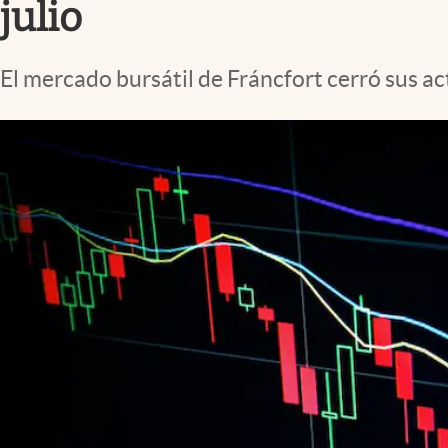
julio
El mercado bursátil de Fráncfort cerró sus ac