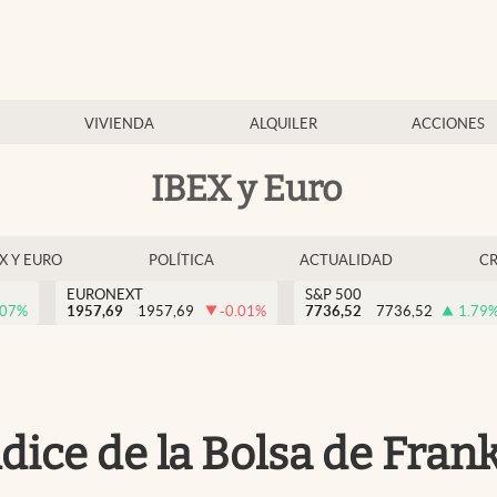
VIVIENDA
ALQUILER
ACCIONES
IBEX y Euro
EX Y EURO
POLÍTICA
ACTUALIDAD
C
EURONEXT
S&P 500
.07
%
1957,69
1957,69
-0.01
%
7736,52
7736,52
1.79
ndice de la Bolsa de Fran