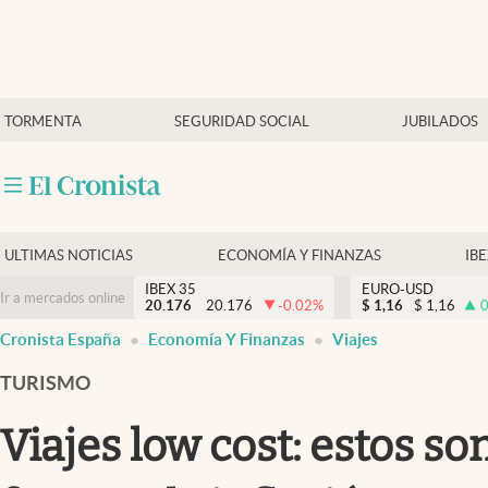
Últimas Noticias
TORMENTA
SEGURIDAD SOCIAL
JUBILADOS
Economía y finanzas
Política
Actualidad
Criptomonedas
ULTIMAS NOTICIAS
ECONOMÍA Y FINANZAS
IB
IBEX 35
EURO-USD
Ir a mercados online
20.176
20.176
-0.02
%
$
1,16
$
1,16
0
Cronista España
Economía Y Finanzas
Viajes
TURISMO
Viajes low cost: estos s