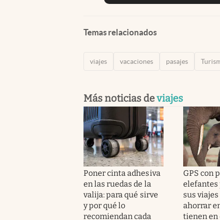
Temas relacionados
viajes
vacaciones
pasajes
Turis
Más noticias de
viajes
Poner cinta adhesiva
GPS con pa
en las ruedas de la
elefantes
valija: para qué sirve
sus viajes
y por qué lo
ahorrar e
recomiendan cada
tienen en