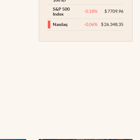
S&P 500
-0,18
%
$
7709,96
Index
-0,06
%
$
26.348,35
Nasdaq