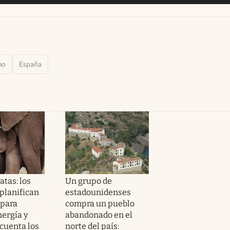
mo
España
tas: los
Un grupo de
 planifican
estadounidenses
 para
compra un pueblo
nergía y
abandonado en el
 cuenta los
norte del país: