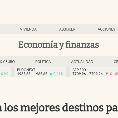
VIVIENDA
ALQUILER
ACCIONES
Economía y finanzas
EX Y EURO
POLÍTICA
ACTUALIDAD
C
EURONEXT
S&P 500
.01
%
1965,65
1965,65
0.41
%
7709,96
7709,96
-0.18
on los mejores destinos 