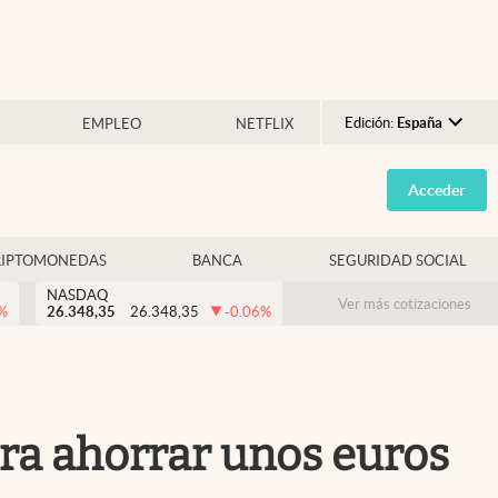
Edición:
España
EMPLEO
NETFLIX
Argentina
Acceder
España
México
RIPTOMONEDAS
BANCA
SEGURIDAD SOCIAL
USA
NASDAQ
Colombia
Ver más cotizaciones
%
26.348,35
26.348,35
-0.06
%
Uruguay
para ahorrar unos euros