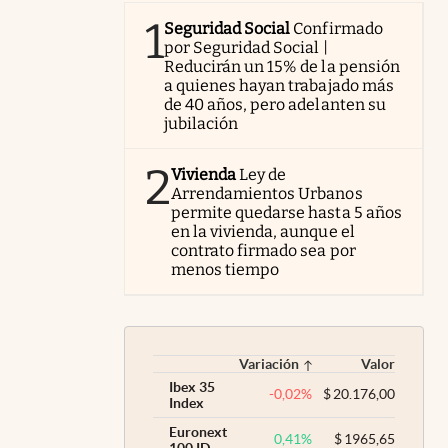
1
Seguridad Social
Confirmado
por Seguridad Social |
Reducirán un 15% de la pensión
a quienes hayan trabajado más
de 40 años, pero adelanten su
jubilación
2
Vivienda
Ley de
Arrendamientos Urbanos
permite quedarse hasta 5 años
en la vivienda, aunque el
contrato firmado sea por
menos tiempo
Variación
Valor
Ibex 35
-0,02
%
$
20.176,00
Index
Euronext
0,41
%
$
1965,65
100 ID