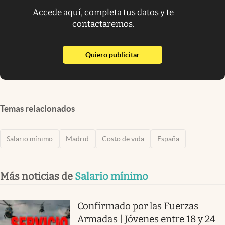
Accede aquí, completa tus datos y te
contactaremos.
abre en nueva pestaña
Quiero publicitar
Temas relacionados
Salario mínimo
Madrid
Costo de vida
España
Más noticias de
Salario mínimo
Confirmado por las Fuerzas
Armadas | Jóvenes entre 18 y 24