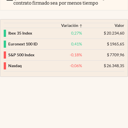
contrato firmado sea por menos tiempo
Variación
Valor
0,27
%
$
20.234,60
Ibex 35 Index
0,41
%
$
1965,65
Euronext 100 ID
-0,18
%
$
7709,96
S&P 500 Index
-0,06
%
$
26.348,35
Nasdaq