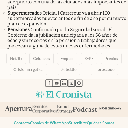
aeropuerto con una de las ciudades más importantes del
país
Supermercados
Oficial | Carrefour va a abrir 160
supermercados nuevos antes de fin de año por su nuevo
plan de expansión
Pensiones
Confirmado por la Seguridad social | El
Gobierno da la jubilación anticipada a los 56 años de
edad y sin recortes en la pensión a trabajadores que
padezcan alguna de estas nuevas enfermedades
Netflix
Celulares
Empleo
SEPE
Precios
Crisis Energetica
Subsidio
Horóscopo
abre en nueva pestaña
abre en nueva pestaña
abre en nueva pestaña
abre en nueva pestaña
abre en nueva pestaña
Contacto
Canales de WhatsApp
Suscribite
Quiénes Somos