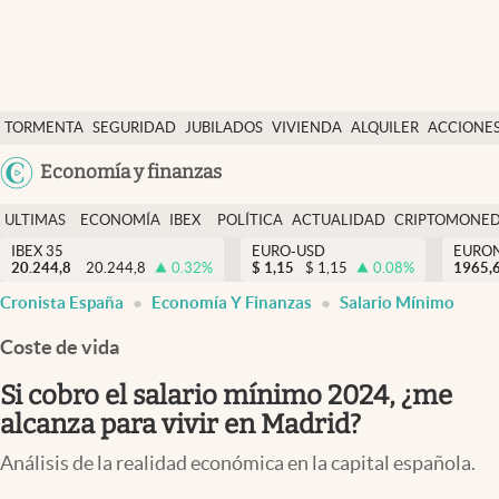
Últimas Noticias
TORMENTA
SEGURIDAD
JUBILADOS
VIVIENDA
ALQUILER
ACCIONE
Economía y finanzas
SOCIAL
Argentina
Economía y finanzas
Política
España
Actualidad
ULTIMAS
ECONOMÍA
IBEX
POLÍTICA
ACTUALIDAD
CRIPTOMONE
México
NOTICIAS
Y
Y
IBEX 35
EURO-USD
EURO
Criptomonedas
20.244,8
20.244,8
0.32
%
$
1,15
$
1,15
0.08
%
USA
1965,
FINANZAS
EURO
Cronista España
Economía Y Finanzas
Salario Mínimo
Colombia
España
Uruguay
Coste de vida
Si cobro el salario mínimo 2024, ¿me
alcanza para vivir en Madrid?
Análisis de la realidad económica en la capital española.