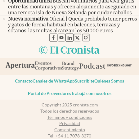
Oportunidad única
Buscan voluntarios para vivir gratis
entre las montañas y ofrecen alojamiento asegurado en
una remota isla de Nueva Zelanda por cuidar caballos
Nueva normativa
Oficial | Queda prohibido tener perros
y gatos de forma habitual en balcones, terrazas y
sótanos: las multas alcanzan los 50.000 euros
abre en nueva pestaña
abre en nueva pestaña
abre en nueva pestaña
abre en nueva pestaña
abre en nueva pestaña
Contacto
Canales de WhatsApp
Suscribite
Quiénes Somos
Portal de Proveedores
Trabajá con nosotros
Copyright 2025 cronista.com
Todos los derechos reservados
Términos y condiciones
Privacidad
Consentimiento
Tel:
+54 11 7078-3270