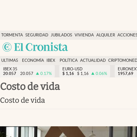
Últimas Noticias
TORMENTA
SEGURIDAD
JUBILADOS
VIVIENDA
ALQUILER
ACCIONE
Economía y finanzas
SOCIAL
Argentina
Política
España
Actualidad
ULTIMAS
ECONOMÍA
IBEX
POLÍTICA
ACTUALIDAD
CRIPTOMONE
México
NOTICIAS
Y
Y
IBEX 35
EURO-USD
EURONEX
Criptomonedas
20.057
20.057
0.17
%
$
1,16
$
1,16
0.06
%
1957,69
USA
FINANZAS
EURO
Colombia
Costo de vida
España
Uruguay
Costo de vida