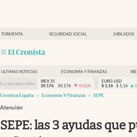
Últimas Noticias
TORMENTA
SEGURIDAD SOCIAL
JUBILADOS
Economía y finanzas
Política
Actualidad
Criptomonedas
ULTIMAS NOTICIAS
ECONOMÍA Y FINANZAS
IB
IBEX 35
EURO-USD
Ir a mercados online
20.176
20.176
-0.02
%
$
1,16
$
1,16
0
Cronista España
Economía Y Finanzas
SEPE
Atención
SEPE: las 3 ayudas que p