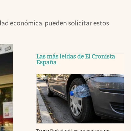
dad económica, pueden solicitar estos
Las más leídas de El Cronista
España
Truco
Qué significa encontrar una