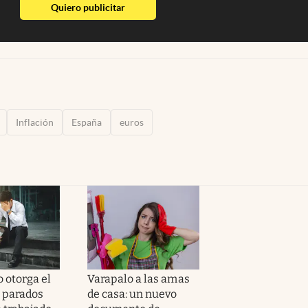
abre en nueva pestaña
Quiero publicitar
Inflación
España
euros
 otorga el
Varapalo a las amas
a parados
de casa: un nuevo