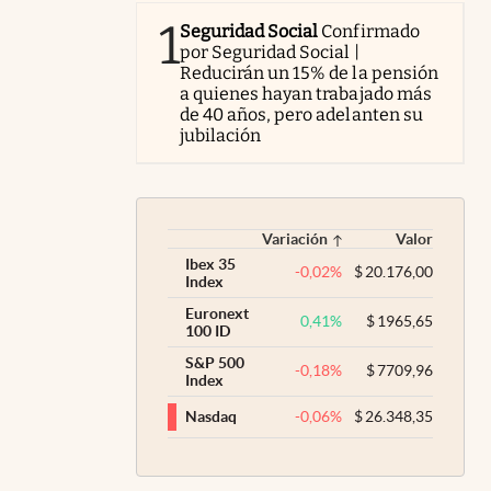
1
Seguridad Social
Confirmado
por Seguridad Social |
Reducirán un 15% de la pensión
a quienes hayan trabajado más
de 40 años, pero adelanten su
jubilación
Variación
Valor
Ibex 35
-0,02
%
$
20.176,00
Index
Euronext
0,41
%
$
1965,65
100 ID
S&P 500
-0,18
%
$
7709,96
Index
-0,06
%
$
26.348,35
Nasdaq