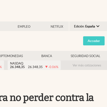
Edición:
España
EMPLEO
NETFLIX
Argentina
Acceder
España
México
RIPTOMONEDAS
BANCA
SEGURIDAD SOCIAL
USA
NASDAQ
Colombia
Ver más cotizaciones
%
26.348,35
26.348,35
-0.06
%
Uruguay
a no perder contra la