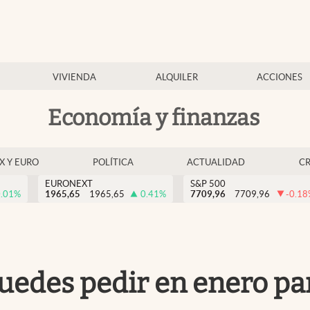
VIVIENDA
ALQUILER
ACCIONES
Economía y finanzas
EX Y EURO
POLÍTICA
ACTUALIDAD
C
EURONEXT
S&P 500
.01
%
1965,65
1965,65
0.41
%
7709,96
7709,96
-0.18
uedes pedir en enero par