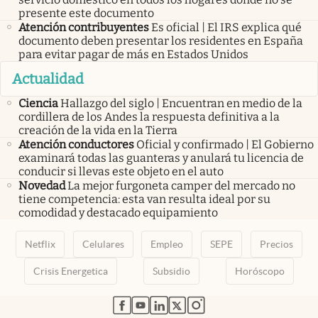
presente este documento
Atención contribuyentes
Es oficial | El IRS explica qué
documento deben presentar los residentes en España
para evitar pagar de más en Estados Unidos
Actualidad
Ciencia
Hallazgo del siglo | Encuentran en medio de la
cordillera de los Andes la respuesta definitiva a la
creación de la vida en la Tierra
Atención conductores
Oficial y confirmado | El Gobierno
examinará todas las guanteras y anulará tu licencia de
conducir si llevas este objeto en el auto
Novedad
La mejor furgoneta camper del mercado no
tiene competencia: esta van resulta ideal por su
comodidad y destacado equipamiento
Netflix
Celulares
Empleo
SEPE
Precios
Crisis Energetica
Subsidio
Horóscopo
abre en nueva pestaña
abre en nueva pestaña
abre en nueva pestaña
abre en nueva pestaña
abre en nueva pestaña