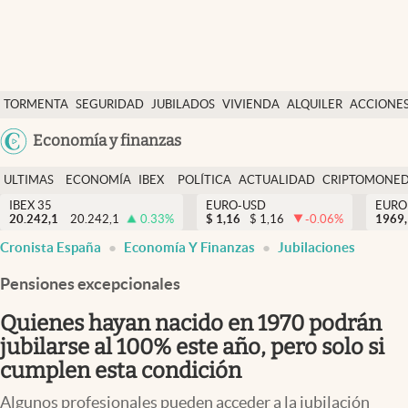
Últimas Noticias
TORMENTA
SEGURIDAD
JUBILADOS
VIVIENDA
ALQUILER
ACCIONE
Economía y finanzas
SOCIAL
Argentina
Economía y finanzas
Política
España
Actualidad
ULTIMAS
ECONOMÍA
IBEX
POLÍTICA
ACTUALIDAD
CRIPTOMONE
México
NOTICIAS
Y
Y
IBEX 35
EURO-USD
EURO
Criptomonedas
20.242,1
20.242,1
0.33
%
$
1,16
$
1,16
-0.06
%
USA
1969,
FINANZAS
EURO
Cronista España
Economía Y Finanzas
Jubilaciones
Colombia
España
Uruguay
Pensiones excepcionales
Quienes hayan nacido en 1970 podrán
jubilarse al 100% este año, pero solo si
cumplen esta condición
Algunos profesionales pueden acceder a la jubilación