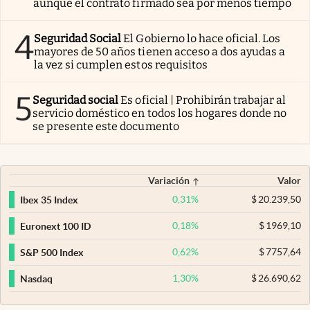
aunque el contrato firmado sea por menos tiempo
4
Seguridad Social
El Gobierno lo hace oficial. Los
mayores de 50 años tienen acceso a dos ayudas a
la vez si cumplen estos requisitos
5
Seguridad social
Es oficial | Prohibirán trabajar al
servicio doméstico en todos los hogares donde no
se presente este documento
Variación
Valor
0,31
%
$
20.239,50
Ibex 35 Index
0,18
%
$
1969,10
Euronext 100 ID
0,62
%
$
7757,64
S&P 500 Index
1,30
%
$
26.690,62
Nasdaq