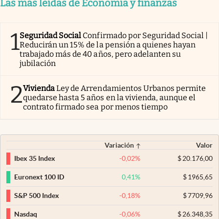
Las más leídas de Economía y finanzas
1
Seguridad Social
Confirmado por Seguridad Social |
Reducirán un 15% de la pensión a quienes hayan
trabajado más de 40 años, pero adelanten su
jubilación
2
Vivienda
Ley de Arrendamientos Urbanos permite
quedarse hasta 5 años en la vivienda, aunque el
contrato firmado sea por menos tiempo
Variación
Valor
-0,02
%
$
20.176,00
Ibex 35 Index
0,41
%
$
1965,65
Euronext 100 ID
-0,18
%
$
7709,96
S&P 500 Index
-0,06
%
$
26.348,35
Nasdaq