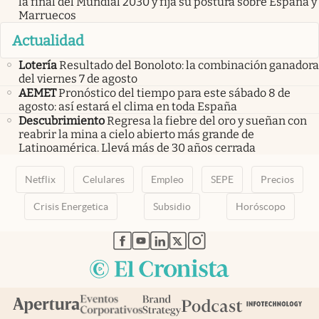
la final del Mundial 2030 y fija su postura sobre España y
Marruecos
Actualidad
Lotería
Resultado del Bonoloto: la combinación ganadora
del viernes 7 de agosto
AEMET
Pronóstico del tiempo para este sábado 8 de
agosto: así estará el clima en toda España
Descubrimiento
Regresa la fiebre del oro y sueñan con
reabrir la mina a cielo abierto más grande de
Latinoamérica. Llevá más de 30 años cerrada
Netflix
Celulares
Empleo
SEPE
Precios
Crisis Energetica
Subsidio
Horóscopo
abre en nueva pestaña
abre en nueva pestaña
abre en nueva pestaña
abre en nueva pestaña
abre en nueva pestaña