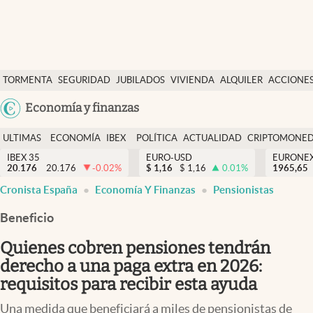
Últimas Noticias
TORMENTA
SEGURIDAD
JUBILADOS
VIVIENDA
ALQUILER
ACCIONE
Economía y finanzas
SOCIAL
Argentina
Economía y finanzas
Política
España
Actualidad
ULTIMAS
ECONOMÍA
IBEX
POLÍTICA
ACTUALIDAD
CRIPTOMONE
México
NOTICIAS
Y
Y
IBEX 35
EURO-USD
EURONE
Criptomonedas
20.176
20.176
-0.02
%
$
1,16
$
1,16
0.01
%
USA
1965,65
FINANZAS
EURO
Cronista España
Economía Y Finanzas
Pensionistas
Colombia
España
Uruguay
Beneficio
Quienes cobren pensiones tendrán
derecho a una paga extra en 2026:
requisitos para recibir esta ayuda
Una medida que beneficiará a miles de pensionistas de