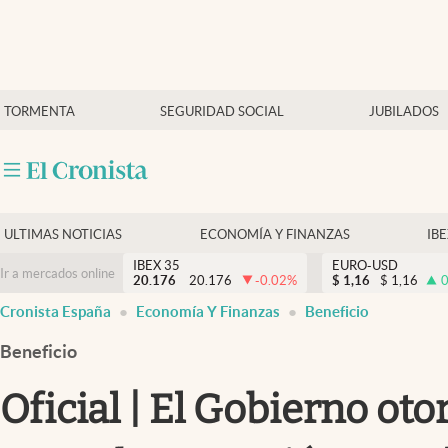
Últimas Noticias
TORMENTA
SEGURIDAD SOCIAL
JUBILADOS
Economía y finanzas
Política
Actualidad
Criptomonedas
ULTIMAS NOTICIAS
ECONOMÍA Y FINANZAS
IB
IBEX 35
EURO-USD
Ir a mercados online
20.176
20.176
-0.02
%
$
1,16
$
1,16
0
Cronista España
Economía Y Finanzas
Beneficio
Beneficio
Oficial | El Gobierno ot