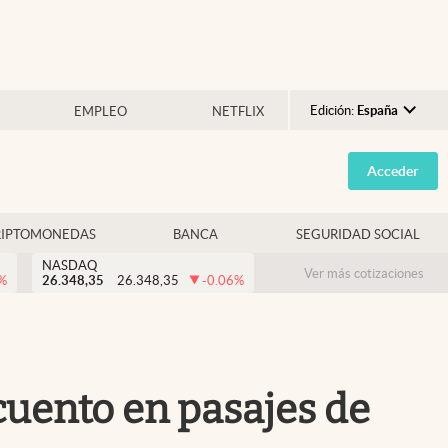
Edición:
España
EMPLEO
NETFLIX
Argentina
Acceder
España
México
RIPTOMONEDAS
BANCA
SEGURIDAD SOCIAL
USA
NASDAQ
Colombia
Ver más cotizaciones
%
26.348,35
26.348,35
-0.06
%
Uruguay
cuento en pasajes de