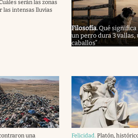
. Cuáles serán las zonas
 las intensas lluvias
Filosofía
.
Qué significa
un perro dura 3 vallas,
caballos”
contraron una
Felicidad
.
Platón, histórico