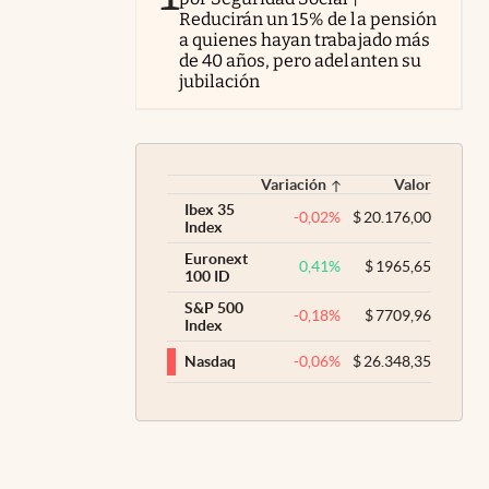
Reducirán un 15% de la pensión
a quienes hayan trabajado más
de 40 años, pero adelanten su
jubilación
Variación
Valor
Ibex 35
-0,02
%
$
20.176,00
Index
Euronext
0,41
%
$
1965,65
100 ID
S&P 500
-0,18
%
$
7709,96
Index
-0,06
%
$
26.348,35
Nasdaq