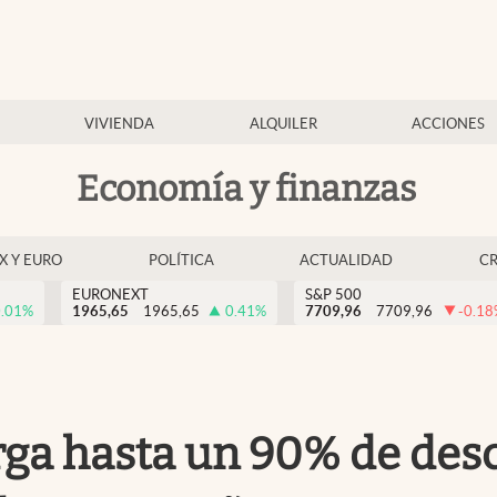
VIVIENDA
ALQUILER
ACCIONES
Economía y finanzas
EX Y EURO
POLÍTICA
ACTUALIDAD
C
EURONEXT
S&P 500
.01
%
1965,65
1965,65
0.41
%
7709,96
7709,96
-0.18
orga hasta un 90% de des