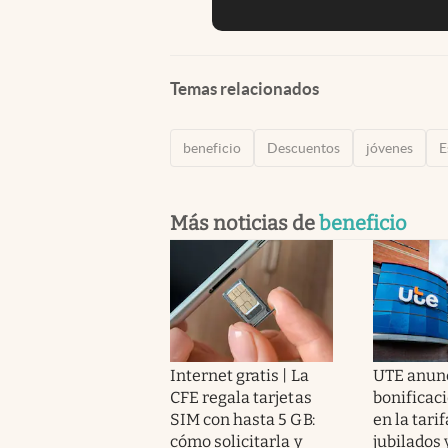
Temas relacionados
beneficio
Descuentos
jóvenes
E
Más noticias de
beneficio
Internet gratis | La
UTE anun
CFE regala tarjetas
bonificac
SIM con hasta 5 GB:
en la tari
cómo solicitarla y
jubilados 