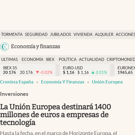
Últimas Noticias
TORMENTA
SEGURIDAD
JUBILADOS
VIVIENDA
ALQUILER
ACCIONE
Economía y finanzas
SOCIAL
Argentina
Economía y finanzas
Política
España
Actualidad
ULTIMAS
ECONOMÍA
IBEX
POLÍTICA
ACTUALIDAD
CRIPTOMONE
México
NOTICIAS
Y
Y
IBEX 35
EURO-USD
EURONE
Criptomonedas
20.176
20.176
-0.02
%
$
1,16
$
1,16
0.01
%
USA
1965,65
FINANZAS
EURO
abre en nueva pestaña
abre en nueva pestaña
Cronista España
Economía Y Finanzas
Unión Europea
Colombia
España
Uruguay
Inversiones
La Unión Europea destinará 1400
millones de euros a empresas de
tecnología
Hasta la fecha, en el marco de Horizonte Europa, el