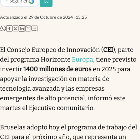
+
Seguir
en
abre en nueva pestaña
Actualizado el
29 de Octubre de 2024
15:25
abre en nueva pestaña
abre en nueva pestaña
abre en nueva pestaña
abre en nueva pestaña
El Consejo Europeo de Innovación (
CEI
), parte
del programa Horizonte
Europa
, tiene previsto
invertir
1400 millones de euros
en 2025 para
apoyar la investigación en materia de
tecnología avanzada y las empresas
emergentes de alto potencial, informó este
martes el Ejecutivo comunitario.
Bruselas adoptó hoy el programa de trabajo del
CEI para el próximo año, que representa un