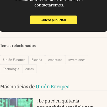
contactaremos.
abre en nueva pestaña
Quiero publicitar
Temas relacionados
Unión Europea
España
empresas
inversiones
Tecnología
euros
Más noticias de
Unión Europea
¿Le pueden quitar la