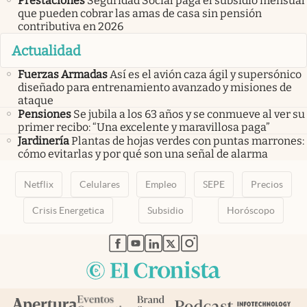
Prestaciones
Seguridad Social paga el subsidio mensual
que pueden cobrar las amas de casa sin pensión
contributiva en 2026
Actualidad
Fuerzas Armadas
Así es el avión caza ágil y supersónico
diseñado para entrenamiento avanzado y misiones de
ataque
Pensiones
Se jubila a los 63 años y se conmueve al ver su
primer recibo: “Una excelente y maravillosa paga”
Jardinería
Plantas de hojas verdes con puntas marrones:
cómo evitarlas y por qué son una señal de alarma
Netflix
Celulares
Empleo
SEPE
Precios
Crisis Energetica
Subsidio
Horóscopo
abre en nueva pestaña
abre en nueva pestaña
abre en nueva pestaña
abre en nueva pestaña
abre en nueva pestaña