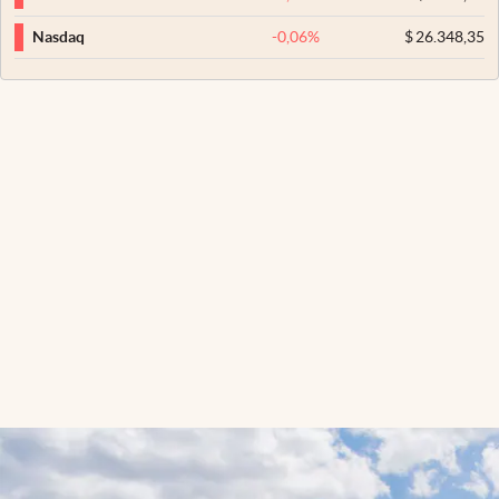
-0,06
%
$
26.348,35
Nasdaq