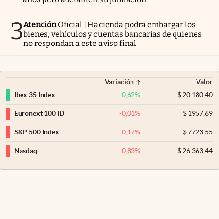
3
Atención
Oficial | Hacienda podrá embargar los
bienes, vehículos y cuentas bancarias de quienes
no respondan a este aviso final
Variación
Valor
0,62
%
$
20.180,40
Ibex 35 Index
-0,01
%
$
1957,69
Euronext 100 ID
-0,17
%
$
7723,55
S&P 500 Index
-0,83
%
$
26.363,44
Nasdaq