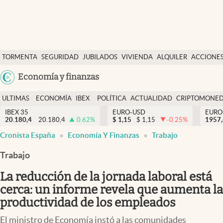
Últimas Noticias
TORMENTA
SEGURIDAD
JUBILADOS
VIVIENDA
ALQUILER
ACCIONE
Economía y finanzas
SOCIAL
Argentina
Economía y finanzas
Política
España
Actualidad
ULTIMAS
ECONOMÍA
IBEX
POLÍTICA
ACTUALIDAD
CRIPTOMONE
México
NOTICIAS
Y
Y
IBEX 35
EURO-USD
EURO
Criptomonedas
20.180,4
20.180,4
0.62
%
$
1,15
$
1,15
-0.25
%
USA
1957
FINANZAS
EURO
Cronista España
Economía Y Finanzas
Trabajo
Colombia
España
Uruguay
Trabajo
La reducción de la jornada laboral está
cerca: un informe revela que aumenta la
productividad de los empleados
El ministro de Economía instó a las comunidades