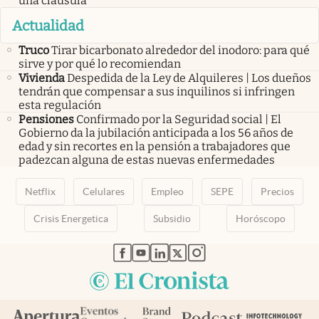
una cláusula
Actualidad
Truco
Tirar bicarbonato alrededor del inodoro: para qué
sirve y por qué lo recomiendan
Vivienda
Despedida de la Ley de Alquileres | Los dueños
tendrán que compensar a sus inquilinos si infringen
esta regulación
Pensiones
Confirmado por la Seguridad social | El
Gobierno da la jubilación anticipada a los 56 años de
edad y sin recortes en la pensión a trabajadores que
padezcan alguna de estas nuevas enfermedades
Netflix
Celulares
Empleo
SEPE
Precios
Crisis Energetica
Subsidio
Horóscopo
abre en nueva pestaña
abre en nueva pestaña
abre en nueva pestaña
abre en nueva pestaña
abre en nueva pestaña