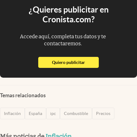
¿Quieres publicitar en
Cronista.com?
Accede aquí, completa tus datos y te
contactaremos.
abre en nueva pestaña
Quiero publicitar
Temas relacionados
Inflación
España
ipc
Combustible
Precios
Más noticias de
Inflación