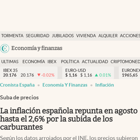
Últimas Noticias
TORMENTA
SEGURIDAD
JUBILADOS
VIVIENDA
ALQUILER
ACCIONE
Economía y finanzas
SOCIAL
Argentina
Economía y finanzas
Política
España
Actualidad
ULTIMAS
ECONOMÍA
IBEX
POLÍTICA
ACTUALIDAD
CRIPTOMONE
México
NOTICIAS
Y
Y
IBEX 35
EURO-USD
EURONE
Criptomonedas
20.176
20.176
-0.02
%
$
1,16
$
1,16
0.01
%
USA
1965,65
FINANZAS
EURO
Cronista España
Economía Y Finanzas
Inflación
Colombia
España
Uruguay
Suba de precios
La inflación española repunta en agosto
hasta el 2,6% por la subida de los
carburantes
Según los datos arrojados por el INE, los precios subieron