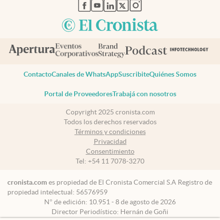
abre en nueva pestaña
abre en nueva pestaña
abre en nueva pestaña
abre en nueva pestaña
abre en nueva pestaña
Contacto
Canales de WhatsApp
Suscribite
Quiénes Somos
Portal de Proveedores
Trabajá con nosotros
Copyright 2025 cronista.com
Todos los derechos reservados
Términos y condiciones
Privacidad
Consentimiento
Tel:
+54 11 7078-3270
cronista.com
es propiedad de El Cronista Comercial S.A Registro de
propiedad intelectual: 56576959
N° de edición: 10.951 - 8 de agosto de 2026
Director Periodístico: Hernán de Goñi