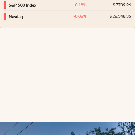
-0,18
%
$
7709,96
S&P 500 Index
-0,06
%
$
26.348,35
Nasdaq