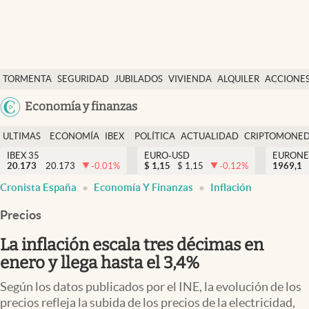
Últimas Noticias
TORMENTA
SEGURIDAD
JUBILADOS
VIVIENDA
ALQUILER
ACCIONE
Economía y finanzas
SOCIAL
Argentina
Economía y finanzas
Política
España
Actualidad
ULTIMAS
ECONOMÍA
IBEX
POLÍTICA
ACTUALIDAD
CRIPTOMONE
México
NOTICIAS
Y
Y
IBEX 35
EURO-USD
EURONE
Criptomonedas
20.173
20.173
-0.01
%
$
1,15
$
1,15
-0.12
%
USA
1969,1
FINANZAS
EURO
Cronista España
Economía Y Finanzas
Inflación
Colombia
España
Uruguay
Precios
La inflación escala tres décimas en
enero y llega hasta el 3,4%
Según los datos publicados por el INE, la evolución de los
precios refleja la subida de los precios de la electricidad,