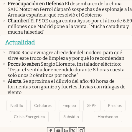
Preocupación en Defensa
El desembarco de la china
SAIC Motor en Ferrol disparó sospechas de espionaje a la
Armada española: qué resolvió el Gobierno
Chamberí
El PSOE carga contra Ayuso por el ático de 6,69
millones que Madrid pone a la venta: “Mucha caradura y
mucha falsedad”
Actualidad
Truco
Rociar vinagre alrededor del inodoro: para qué
sirve este truco de limpieza y por qué lo recomiendan
Pocos lo saben
Sergio Llorente, instalador eléctrico:
“Dejar el ventilador encendido durante 8 horas cuesta
solo unos 2 céntimos por noche”
Alerta
Se aproxima el diluvio del año: 48 horas de
tormentas con granizo y fuertes lluvias con ráfagas de
viento
Netflix
Celulares
Empleo
SEPE
Precios
Crisis Energetica
Subsidio
Horóscopo
abre en nueva pestaña
abre en nueva pestaña
abre en nueva pestaña
abre en nueva pestaña
abre en nueva pestaña