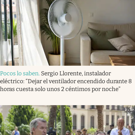
Pocos lo saben
.
Sergio Llorente, instalador
eléctrico: “Dejar el ventilador encendido durante 8
horas cuesta solo unos 2 céntimos por noche”