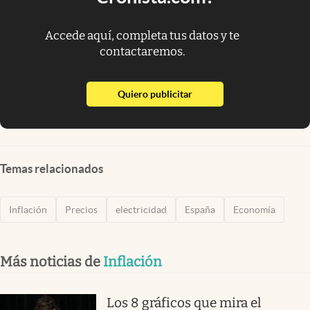
Accede aquí, completa tus datos y te
contactaremos.
abre en nueva pestaña
Quiero publicitar
Temas relacionados
Inflación
Precios
electricidad
España
Economía
Más noticias de
Inflación
Los 8 gráficos que mira el