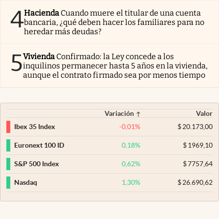
4
Hacienda
Cuando muere el titular de una cuenta
bancaria, ¿qué deben hacer los familiares para no
heredar más deudas?
5
Vivienda
Confirmado: la Ley concede a los
inquilinos permanecer hasta 5 años en la vivienda,
aunque el contrato firmado sea por menos tiempo
Variación
Valor
-0,01
%
$
20.173,00
Ibex 35 Index
0,18
%
$
1969,10
Euronext 100 ID
0,62
%
$
7757,64
S&P 500 Index
1,30
%
$
26.690,62
Nasdaq