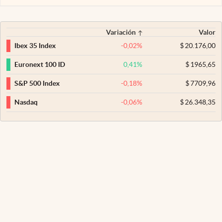
Variación
Valor
-0,02
%
$
20.176,00
Ibex 35 Index
0,41
%
$
1965,65
Euronext 100 ID
-0,18
%
$
7709,96
S&P 500 Index
-0,06
%
$
26.348,35
Nasdaq