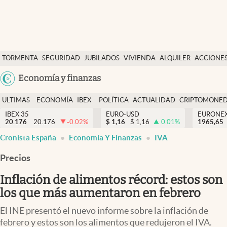
Últimas Noticias
TORMENTA
SEGURIDAD
JUBILADOS
VIVIENDA
ALQUILER
ACCIONE
Economía y finanzas
SOCIAL
Argentina
Economía y finanzas
Política
España
Actualidad
ULTIMAS
ECONOMÍA
IBEX
POLÍTICA
ACTUALIDAD
CRIPTOMONE
México
NOTICIAS
Y
Y
IBEX 35
EURO-USD
EURONE
Criptomonedas
20.176
20.176
-0.02
%
$
1,16
$
1,16
0.01
%
USA
1965,65
FINANZAS
EURO
Cronista España
Economía Y Finanzas
IVA
Colombia
España
Uruguay
Precios
Inflación de alimentos récord: estos son
los que más aumentaron en febrero
El INE presentó el nuevo informe sobre la inflación de
febrero y estos son los alimentos que redujeron el IVA.