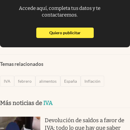
Accede aquí, completa tus datos y te
contactaremos.
abre en nueva pestaña
Quiero publicitar
Temas relacionados
IVA
febrero
alimentos
España
Inflación
Más noticias de
IVA
Devolución de saldos a favor de
IVA: todo lo que hay que saber