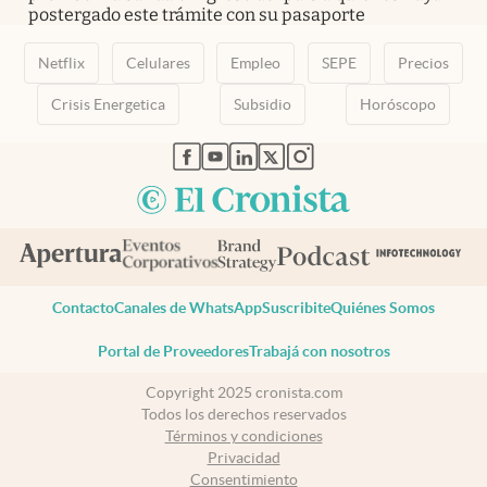
postergado este trámite con su pasaporte
Netflix
Celulares
Empleo
SEPE
Precios
Crisis Energetica
Subsidio
Horóscopo
abre en nueva pestaña
abre en nueva pestaña
abre en nueva pestaña
abre en nueva pestaña
abre en nueva pestaña
Contacto
Canales de WhatsApp
Suscribite
Quiénes Somos
Portal de Proveedores
Trabajá con nosotros
Copyright 2025 cronista.com
Todos los derechos reservados
Términos y condiciones
Privacidad
Consentimiento