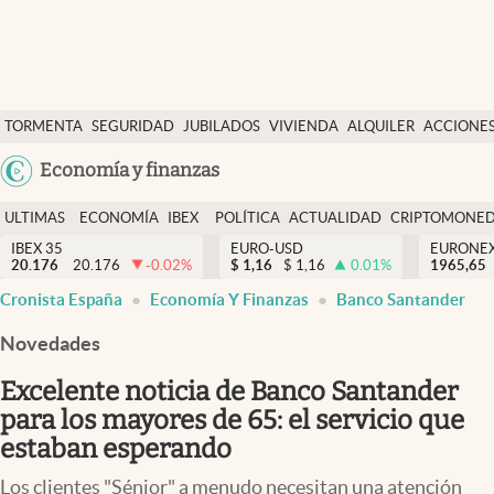
Últimas Noticias
TORMENTA
SEGURIDAD
JUBILADOS
VIVIENDA
ALQUILER
ACCIONE
Economía y finanzas
SOCIAL
Argentina
Economía y finanzas
Política
España
Actualidad
ULTIMAS
ECONOMÍA
IBEX
POLÍTICA
ACTUALIDAD
CRIPTOMONE
México
NOTICIAS
Y
Y
IBEX 35
EURO-USD
EURONE
Criptomonedas
20.176
20.176
-0.02
%
$
1,16
$
1,16
0.01
%
USA
1965,65
FINANZAS
EURO
Cronista España
Economía Y Finanzas
Banco Santander
Colombia
España
Uruguay
Novedades
Excelente noticia de Banco Santander
para los mayores de 65: el servicio que
estaban esperando
Los clientes "Sénior" a menudo necesitan una atención