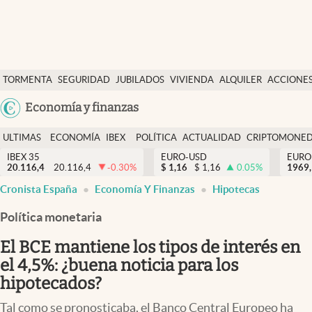
Últimas Noticias
TORMENTA
SEGURIDAD
JUBILADOS
VIVIENDA
ALQUILER
ACCIONE
Economía y finanzas
SOCIAL
Argentina
Economía y finanzas
Política
España
Actualidad
ULTIMAS
ECONOMÍA
IBEX
POLÍTICA
ACTUALIDAD
CRIPTOMONE
México
NOTICIAS
Y
Y
IBEX 35
EURO-USD
EURO
Criptomonedas
20.116,4
20.116,4
-0.30
%
$
1,16
$
1,16
0.05
%
USA
1969,
FINANZAS
EURO
Cronista España
Economía Y Finanzas
Hipotecas
Colombia
España
Uruguay
Política monetaria
El BCE mantiene los tipos de interés en
el 4,5%: ¿buena noticia para los
hipotecados?
Tal como se pronosticaba, el Banco Central Europeo ha