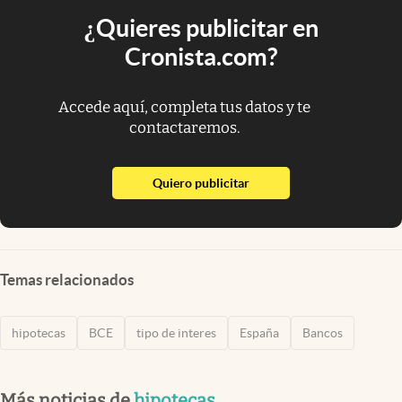
¿Quieres publicitar en
Cronista.com?
Accede aquí, completa tus datos y te
contactaremos.
abre en nueva pestaña
Quiero publicitar
Temas relacionados
hipotecas
BCE
tipo de interes
España
Bancos
Más noticias de
hipotecas