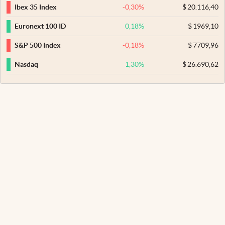
-0,30
%
$
20.116,40
Ibex 35 Index
0,18
%
$
1969,10
Euronext 100 ID
-0,18
%
$
7709,96
S&P 500 Index
1,30
%
$
26.690,62
Nasdaq