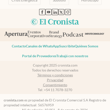
Crisis Energetica
Subsidio
Horóscopo
abre en nueva pestaña
abre en nueva pestaña
abre en nueva pestaña
abre en nueva pestaña
abre en nueva pestaña
Contacto
Canales de WhatsApp
Suscribite
Quiénes Somos
Portal de Proveedores
Trabajá con nosotros
Copyright 2025 cronista.com
Todos los derechos reservados
Términos y condiciones
Privacidad
Consentimiento
Tel:
+54 11 7078-3270
cronista.com
es propiedad de El Cronista Comercial S.A Registro de
propiedad intelectual: 56576959