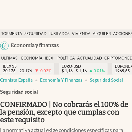
Últimas Noticias
TORMENTA
SEGURIDAD
JUBILADOS
VIVIENDA
ALQUILER
ACCIONE
Economía y finanzas
SOCIAL
Argentina
Economía y finanzas
Política
España
Actualidad
ULTIMAS
ECONOMÍA
IBEX
POLÍTICA
ACTUALIDAD
CRIPTOMONE
México
NOTICIAS
Y
Y
IBEX 35
EURO-USD
EURONE
Criptomonedas
20.176
20.176
-0.02
%
$
1,16
$
1,16
0.01
%
USA
1965,65
FINANZAS
EURO
Cronista España
Economía Y Finanzas
Seguridad Social
Colombia
España
Uruguay
Seguridad social
CONFIRMADO | No cobrarás el 100% de
la pensión, excepto que cumplas con
este requisito
La normativa actual exige condiciones específicas para