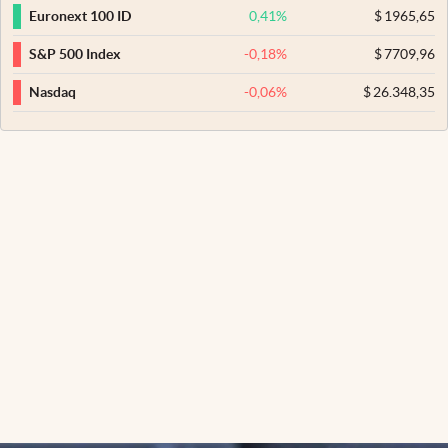
0,41
%
$
1965,65
Euronext 100 ID
-0,18
%
$
7709,96
S&P 500 Index
-0,06
%
$
26.348,35
Nasdaq