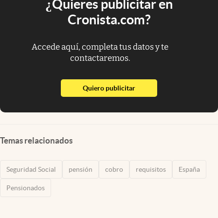
¿Quieres publicitar en
Cronista.com?
Accede aquí, completa tus datos y te
contactaremos.
abre en nueva pestaña
Quiero publicitar
Temas relacionados
Seguridad Social
pensión
cobro
requisitos
España
Pensionados