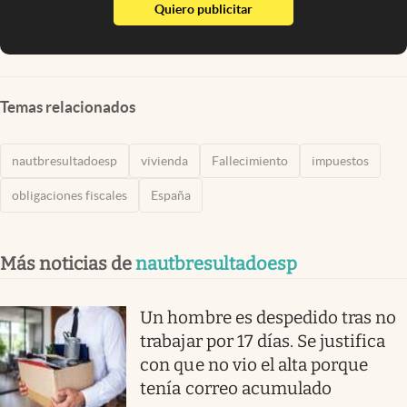
abre en nueva pestaña
Quiero publicitar
Temas relacionados
nautbresultadoesp
vivienda
Fallecimiento
impuestos
obligaciones fiscales
España
Más noticias de
nautbresultadoesp
Un hombre es despedido tras no
trabajar por 17 días. Se justifica
con que no vio el alta porque
tenía correo acumulado