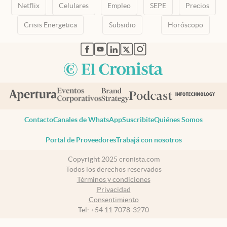
Netflix
Celulares
Empleo
SEPE
Precios
Crisis Energetica
Subsidio
Horóscopo
abre en nueva pestaña
abre en nueva pestaña
abre en nueva pestaña
abre en nueva pestaña
abre en nueva pestaña
Contacto
Canales de WhatsApp
Suscribite
Quiénes Somos
Portal de Proveedores
Trabajá con nosotros
Copyright 2025 cronista.com
Todos los derechos reservados
Términos y condiciones
Privacidad
Consentimiento
Tel:
+54 11 7078-3270