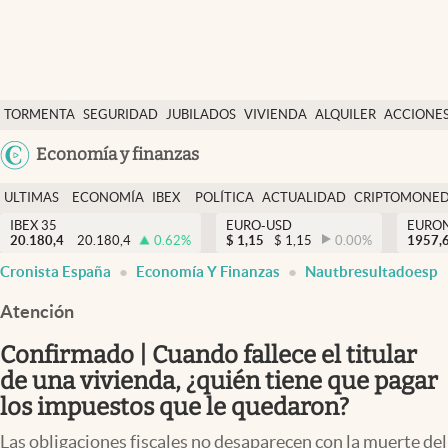
Últimas Noticias
TORMENTA
SEGURIDAD
JUBILADOS
VIVIENDA
ALQUILER
ACCIONE
Economía y finanzas
SOCIAL
Argentina
Economía y finanzas
Política
España
Actualidad
ULTIMAS
ECONOMÍA
IBEX
POLÍTICA
ACTUALIDAD
CRIPTOMONE
México
NOTICIAS
Y
Y
IBEX 35
EURO-USD
EURO
Criptomonedas
20.180,4
20.180,4
0.62
%
$
1,15
$
1,15
0.00
%
USA
1957,
FINANZAS
EURO
Cronista España
Economía Y Finanzas
Nautbresultadoesp
Colombia
España
Uruguay
Atención
Confirmado | Cuando fallece el titular
de una vivienda, ¿quién tiene que pagar
los impuestos que le quedaron?
Las obligaciones fiscales no desaparecen con la muerte del