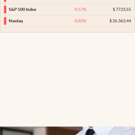
-0,17
%
$
7723,55
S&P 500 Index
-0,83
%
$
26.363,44
Nasdaq