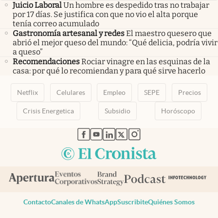
Juicio Laboral
Un hombre es despedido tras no trabajar
por 17 días. Se justifica con que no vio el alta porque
tenía correo acumulado
Gastronomía artesanal y redes
El maestro quesero que
abrió el mejor queso del mundo: “Qué delicia, podría vivir
a queso”
Recomendaciones
Rociar vinagre en las esquinas de la
casa: por qué lo recomiendan y para qué sirve hacerlo
Netflix
Celulares
Empleo
SEPE
Precios
Crisis Energetica
Subsidio
Horóscopo
abre en nueva pestaña
abre en nueva pestaña
abre en nueva pestaña
abre en nueva pestaña
abre en nueva pestaña
Contacto
Canales de WhatsApp
Suscribite
Quiénes Somos