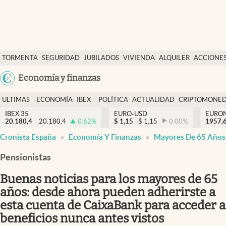
Últimas Noticias
TORMENTA
SEGURIDAD
JUBILADOS
VIVIENDA
ALQUILER
ACCIONE
Economía y finanzas
SOCIAL
Argentina
Economía y finanzas
Política
España
Actualidad
ULTIMAS
ECONOMÍA
IBEX
POLÍTICA
ACTUALIDAD
CRIPTOMONE
México
NOTICIAS
Y
Y
IBEX 35
EURO-USD
EURO
Criptomonedas
20.180,4
20.180,4
0.62
%
$
1,15
$
1,15
0.00
%
USA
1957,
FINANZAS
EURO
Cronista España
Economía Y Finanzas
Mayores De 65 Años
Colombia
España
Uruguay
Pensionistas
Buenas noticias para los mayores de 65
años: desde ahora pueden adherirste a
esta cuenta de CaixaBank para acceder a
beneficios nunca antes vistos