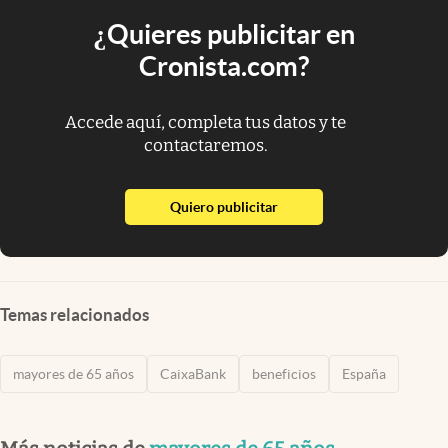
¿Quieres publicitar en
Cronista.com?
Accede aquí, completa tus datos y te
contactaremos.
abre en nueva pestaña
Quiero publicitar
Temas relacionados
mayores de 65 años
CaixaBank
beneficios
España