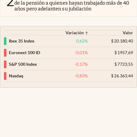
2
de la pensión a quienes hayan trabajado más de 40
años pero adelanten su jubilación
Variación
Valor
0,62
%
$
20.180,40
Ibex 35 Index
-0,01
%
$
1957,69
Euronext 100 ID
-0,17
%
$
7723,55
S&P 500 Index
-0,83
%
$
26.363,44
Nasdaq