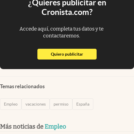
¿Quieres publicitar en
Cronista.com?
Accede aquí, completa tus datos y te
contactaremos.
abre en nueva pestaña
Quiero publicitar
Temas relacionados
Empleo
vacaciones
permiso
España
Más noticias de
Empleo