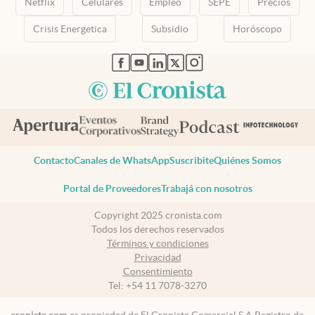
Netflix
Celulares
Empleo
SEPE
Precios
Crisis Energetica
Subsidio
Horóscopo
abre en nueva pestaña
abre en nueva pestaña
abre en nueva pestaña
abre en nueva pestaña
abre en nueva pestaña
Contacto
Canales de WhatsApp
Suscribite
Quiénes Somos
Portal de Proveedores
Trabajá con nosotros
Copyright 2025 cronista.com
Todos los derechos reservados
Términos y condiciones
Privacidad
Consentimiento
Tel:
+54 11 7078-3270