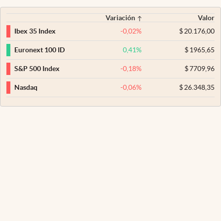
Variación
Valor
-0,02
%
$
20.176,00
Ibex 35 Index
0,41
%
$
1965,65
Euronext 100 ID
-0,18
%
$
7709,96
S&P 500 Index
-0,06
%
$
26.348,35
Nasdaq