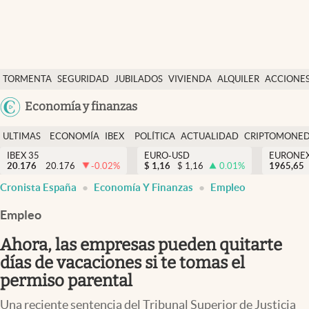
Últimas Noticias
TORMENTA
SEGURIDAD
JUBILADOS
VIVIENDA
ALQUILER
ACCIONE
Economía y finanzas
SOCIAL
Argentina
Economía y finanzas
Política
España
Actualidad
ULTIMAS
ECONOMÍA
IBEX
POLÍTICA
ACTUALIDAD
CRIPTOMONE
México
NOTICIAS
Y
Y
IBEX 35
EURO-USD
EURONE
Criptomonedas
20.176
20.176
-0.02
%
$
1,16
$
1,16
0.01
%
USA
1965,65
FINANZAS
EURO
Cronista España
Economía Y Finanzas
Empleo
Colombia
España
Uruguay
Empleo
Ahora, las empresas pueden quitarte
días de vacaciones si te tomas el
permiso parental
Una reciente sentencia del Tribunal Superior de Justicia