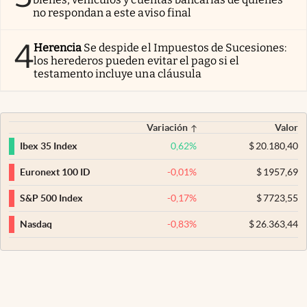
no respondan a este aviso final
4
Herencia
Se despide el Impuestos de Sucesiones:
los herederos pueden evitar el pago si el
testamento incluye una cláusula
Variación
Valor
0,62
%
$
20.180,40
Ibex 35 Index
-0,01
%
$
1957,69
Euronext 100 ID
-0,17
%
$
7723,55
S&P 500 Index
-0,83
%
$
26.363,44
Nasdaq