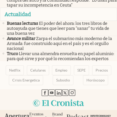
compra del ático y la Comunidad responde: “Lo usan para
tapar su incompetencia en Ceuta”
Actualidad
Buenas lecturas
El poder del ahora: los tres libros de
autoayuda que tienes que leer para “sanar” tu vida de
una buena vez
Avance militar
Zarpa el submarino más moderno de la
Armada: fue construido aquí en el país y es el orgullo
nacional
Truco
Llevar una almendra envuelta en papel aluminio:
para qué sirve y por qué lo recomiendan los expertos
Netflix
Celulares
Empleo
SEPE
Precios
Crisis Energetica
Subsidio
Horóscopo
abre en nueva pestaña
abre en nueva pestaña
abre en nueva pestaña
abre en nueva pestaña
abre en nueva pestaña