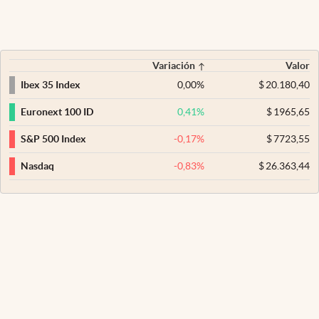
Variación
Valor
0,00
%
$
20.180,40
Ibex 35 Index
0,41
%
$
1965,65
Euronext 100 ID
-0,17
%
$
7723,55
S&P 500 Index
-0,83
%
$
26.363,44
Nasdaq