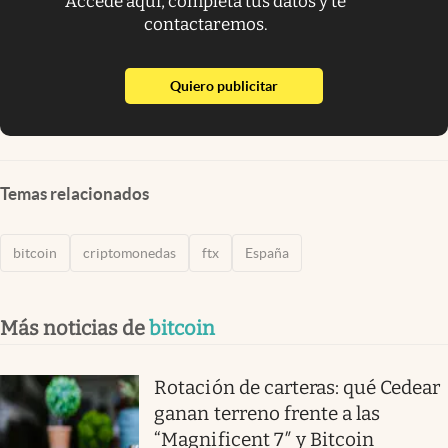
Accede aquí, completa tus datos y te
contactaremos.
abre en nueva pestaña
Quiero publicitar
Temas relacionados
bitcoin
criptomonedas
ftx
España
Más noticias de
bitcoin
Rotación de carteras: qué Cedear
ganan terreno frente a las
“Magnificent 7″ y Bitcoin