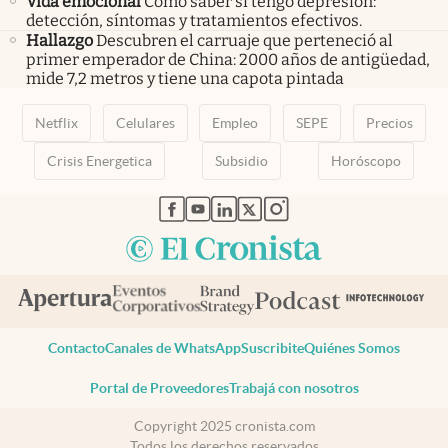
Vida emocional
Cómo saber si tengo depresión:
detección, síntomas y tratamientos efectivos.
Hallazgo
Descubren el carruaje que perteneció al
primer emperador de China: 2000 años de antigüedad,
mide 7,2 metros y tiene una capota pintada
Netflix
Celulares
Empleo
SEPE
Precios
Crisis Energetica
Subsidio
Horóscopo
abre en nueva pestaña
abre en nueva pestaña
abre en nueva pestaña
abre en nueva pestaña
abre en nueva pestaña
Contacto
Canales de WhatsApp
Suscribite
Quiénes Somos
Portal de Proveedores
Trabajá con nosotros
Copyright 2025 cronista.com
Todos los derechos reservados