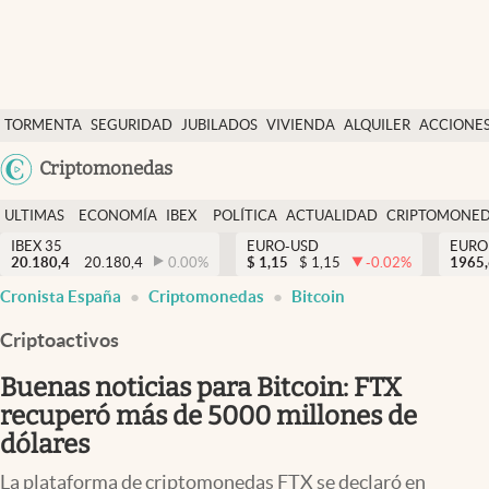
Últimas Noticias
TORMENTA
SEGURIDAD
JUBILADOS
VIVIENDA
ALQUILER
ACCIONE
Economía y finanzas
SOCIAL
Argentina
Criptomonedas
Política
España
Actualidad
ULTIMAS
ECONOMÍA
IBEX
POLÍTICA
ACTUALIDAD
CRIPTOMONE
México
NOTICIAS
Y
Y
IBEX 35
EURO-USD
EURO
Criptomonedas
20.180,4
20.180,4
0.00
%
$
1,15
$
1,15
-0.02
%
USA
1965
FINANZAS
EURO
Cronista España
Criptomonedas
Bitcoin
Colombia
España
Uruguay
Criptoactivos
Buenas noticias para Bitcoin: FTX
recuperó más de 5000 millones de
dólares
La plataforma de criptomonedas FTX se declaró en