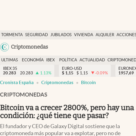
Últimas Noticias
TORMENTA
SEGURIDAD
JUBILADOS
VIVIENDA
ALQUILER
ACCIONE
Economía y finanzas
SOCIAL
Argentina
Criptomonedas
Política
España
Actualidad
ULTIMAS
ECONOMÍA
IBEX
POLÍTICA
ACTUALIDAD
CRIPTOMONE
México
NOTICIAS
Y
Y
IBEX 35
EURO-USD
EURONE
Criptomonedas
20.283
20.283
1.13
%
$
1,15
$
1,15
-0.09
%
USA
1957,69
FINANZAS
EURO
Cronista España
Criptomonedas
Bitcoin
Colombia
España
Uruguay
CRIPTOMONEDAS
Bitcoin va a crecer 2800%, pero hay una
condición: ¿qué tiene que pasar?
El fundador y CEO de Galaxy Digital sostiene que la
criptomoneda más popular va a explotar, pero no de