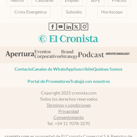
Netflix
Celulares
Empleo
SEPE
Precios
Crisis Energetica
Subsidio
Horóscopo
abre en nueva pestaña
abre en nueva pestaña
abre en nueva pestaña
abre en nueva pestaña
abre en nueva pestaña
Contacto
Canales de WhatsApp
Suscribite
Quiénes Somos
Portal de Proveedores
Trabajá con nosotros
Copyright 2025 cronista.com
Todos los derechos reservados
Términos y condiciones
Privacidad
Consentimiento
Tel:
+54 11 7078-3270
cronista.com
es propiedad de El Cronista Comercial S.A Registro de