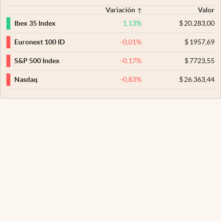
Variación
Valor
1,13
%
$
20.283,00
Ibex 35 Index
-0,01
%
$
1957,69
Euronext 100 ID
-0,17
%
$
7723,55
S&P 500 Index
-0,83
%
$
26.363,44
Nasdaq