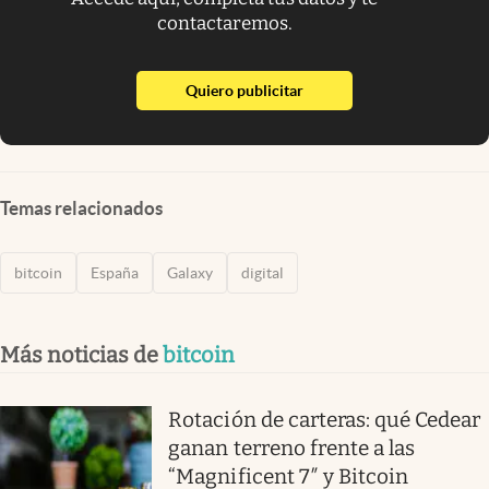
contactaremos.
abre en nueva pestaña
Quiero publicitar
Temas relacionados
bitcoin
España
Galaxy
digital
Más noticias de
bitcoin
Rotación de carteras: qué Cedear
ganan terreno frente a las
“Magnificent 7″ y Bitcoin