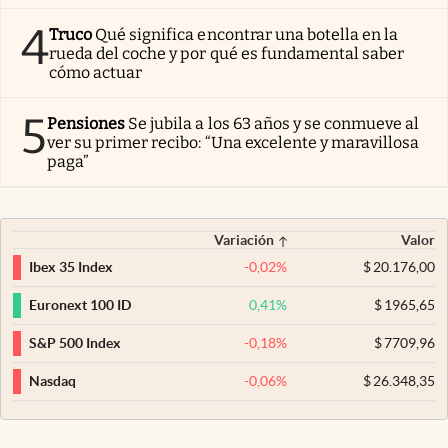
4
Truco
Qué significa encontrar una botella en la
rueda del coche y por qué es fundamental saber
cómo actuar
5
Pensiones
Se jubila a los 63 años y se conmueve al
ver su primer recibo: “Una excelente y maravillosa
paga”
Variación
Valor
-0,02
%
$
20.176,00
Ibex 35 Index
0,41
%
$
1965,65
Euronext 100 ID
-0,18
%
$
7709,96
S&P 500 Index
-0,06
%
$
26.348,35
Nasdaq