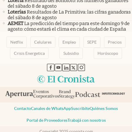
Lotería
Resultado del Bonoloto: los números ganadores
del sábado 8 de agosto
Loterías
Resultados de La Primitiva: las cifras ganadoras
del sábado 8 de agosto
AEMET
La predicción del tiempo para este domingo 9 de
agosto: cómo estará el clima en cada ciudad de España
Netflix
Celulares
Empleo
SEPE
Precios
Crisis Energetica
Subsidio
Horóscopo
abre en nueva pestaña
abre en nueva pestaña
abre en nueva pestaña
abre en nueva pestaña
abre en nueva pestaña
Contacto
Canales de WhatsApp
Suscribite
Quiénes Somos
Portal de Proveedores
Trabajá con nosotros
Copyright 2025 cronista.com