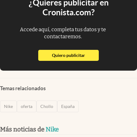
¿Quieres publicitar en
Cronista.com?
Accede aquí, completa tus datos y te
contactaremos.
abre en nueva pestaña
Quiero publicitar
Temas relacionados
Nike
oferta
Chollo
España
Más noticias de
Nike