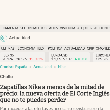
Últimas Noticias
TORMENTA
SEGURIDAD
JUBILADOS
VIVIENDA
ALQUILER
ACCIONE
Economía y finanzas
SOCIAL
Argentina
Actualidad
Política
España
Actualidad
ULTIMAS
ECONOMÍA
IBEX
POLÍTICA
ACTUALIDAD
CRIPTOMONE
México
NOTICIAS
Y
Y
IBEX 35
EURO-USD
EURONE
Criptomonedas
20.176
20.176
-0.02
%
$
1,16
$
1,16
0.01
%
USA
1965,65
FINANZAS
EURO
Cronista España
Actualidad
Nike
Colombia
España
Uruguay
Chollo
Zapatillas Nike a menos de la mitad de
precio: la nueva oferta de El Corte Inglés
que no te puedes perder
Para acceder a las ofertas es necesario registrarse en la