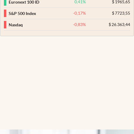
0,41
%
$
1965,65
Euronext 100 ID
-0,17
%
$
7723,55
S&P 500 Index
-0,83
%
$
26.363,44
Nasdaq