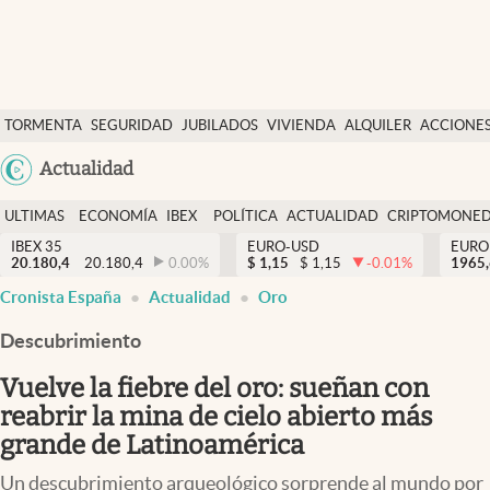
Últimas Noticias
TORMENTA
SEGURIDAD
JUBILADOS
VIVIENDA
ALQUILER
ACCIONE
Economía y finanzas
SOCIAL
Argentina
Actualidad
Política
España
Actualidad
ULTIMAS
ECONOMÍA
IBEX
POLÍTICA
ACTUALIDAD
CRIPTOMONE
México
NOTICIAS
Y
Y
IBEX 35
EURO-USD
EURO
Criptomonedas
20.180,4
20.180,4
0.00
%
$
1,15
$
1,15
-0.01
%
USA
1965
FINANZAS
EURO
Cronista España
Actualidad
Oro
Colombia
España
Uruguay
Descubrimiento
Vuelve la fiebre del oro: sueñan con
reabrir la mina de cielo abierto más
grande de Latinoamérica
Un descubrimiento arqueológico sorprende al mundo por