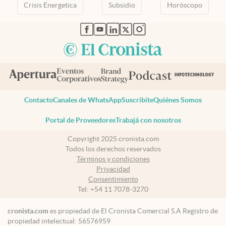
Crisis Energetica
Subsidio
Horóscopo
abre en nueva pestaña
abre en nueva pestaña
abre en nueva pestaña
abre en nueva pestaña
abre en nueva pestaña
Contacto
Canales de WhatsApp
Suscribite
Quiénes Somos
Portal de Proveedores
Trabajá con nosotros
Copyright 2025 cronista.com
Todos los derechos reservados
Términos y condiciones
Privacidad
Consentimiento
Tel:
+54 11 7078-3270
cronista.com
es propiedad de El Cronista Comercial S.A Registro de
propiedad intelectual: 56576959