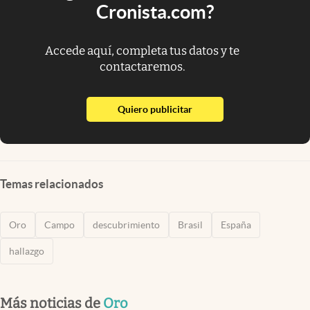
Cronista.com?
Accede aquí, completa tus datos y te
contactaremos.
abre en nueva pestaña
Quiero publicitar
Temas relacionados
Oro
Campo
descubrimiento
Brasil
España
hallazgo
Más noticias de
Oro