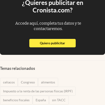
¿Quieres publicitar en
Cronista.com?
Accede aquí, completa tus datos y te
contactaremos.
abre en nueva pestaña
Quiero publicitar
Temas relacionados
celiacos
Congreso
alimentos
Impuesto a la renta de las personas físicas (IRPF)
beneficios fiscales
España
sin TACC