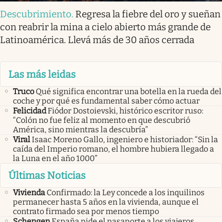
Descubrimiento
.
Regresa la fiebre del oro y sueñan
con reabrir la mina a cielo abierto más grande de
Latinoamérica. Llevá más de 30 años cerrada
Las más leidas
Truco
Qué significa encontrar una botella en la rueda del
coche y por qué es fundamental saber cómo actuar
Felicidad
Fiódor Dostoievski, histórico escritor ruso:
“Colón no fue feliz al momento en que descubrió
América, sino mientras la descubría”
Viral
Isaac Moreno Gallo, ingeniero e historiador: “Sin la
caída del Imperio romano, el hombre hubiera llegado a
la Luna en el año 1000”
Últimas Noticias
Vivienda
Confirmado: la Ley concede a los inquilinos
permanecer hasta 5 años en la vivienda, aunque el
contrato firmado sea por menos tiempo
Schengen
España pide el pasaporte a los viajeros