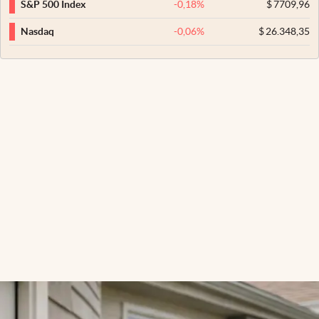
-0,18
%
$
7709,96
S&P 500 Index
-0,06
%
$
26.348,35
Nasdaq