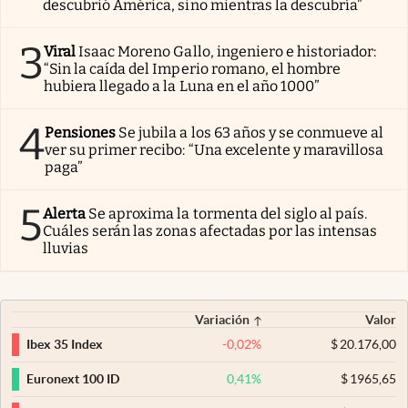
descubrió América, sino mientras la descubría”
3
Viral
Isaac Moreno Gallo, ingeniero e historiador:
“Sin la caída del Imperio romano, el hombre
hubiera llegado a la Luna en el año 1000”
4
Pensiones
Se jubila a los 63 años y se conmueve al
ver su primer recibo: “Una excelente y maravillosa
paga”
5
Alerta
Se aproxima la tormenta del siglo al país.
Cuáles serán las zonas afectadas por las intensas
lluvias
Variación
Valor
-0,02
%
$
20.176,00
Ibex 35 Index
0,41
%
$
1965,65
Euronext 100 ID