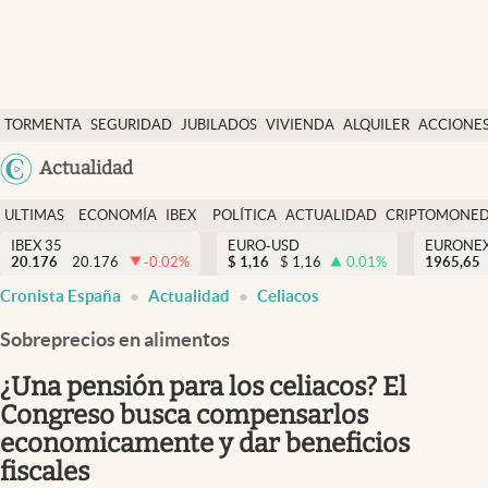
Últimas Noticias
TORMENTA
SEGURIDAD
JUBILADOS
VIVIENDA
ALQUILER
ACCIONE
Economía y finanzas
SOCIAL
Argentina
Actualidad
Política
España
Actualidad
ULTIMAS
ECONOMÍA
IBEX
POLÍTICA
ACTUALIDAD
CRIPTOMONE
México
NOTICIAS
Y
Y
IBEX 35
EURO-USD
EURONE
Criptomonedas
20.176
20.176
-0.02
%
$
1,16
$
1,16
0.01
%
USA
1965,65
FINANZAS
EURO
Cronista España
Actualidad
Celiacos
Colombia
España
Uruguay
Sobreprecios en alimentos
¿Una pensión para los celiacos? El
Congreso busca compensarlos
economicamente y dar beneficios
fiscales