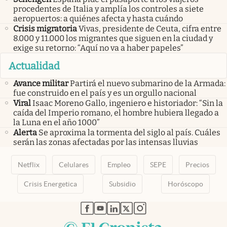
procedentes de Italia y amplía los controles a siete
aeropuertos: a quiénes afecta y hasta cuándo
Crisis migratoria
Vivas, presidente de Ceuta, cifra entre
8.000 y 11.000 los migrantes que siguen en la ciudad y
exige su retorno: “Aquí no va a haber papeles”
Actualidad
Avance militar
Partirá el nuevo submarino de la Armada:
fue construido en el país y es un orgullo nacional
Viral
Isaac Moreno Gallo, ingeniero e historiador: “Sin la
caída del Imperio romano, el hombre hubiera llegado a
la Luna en el año 1000”
Alerta
Se aproxima la tormenta del siglo al país. Cuáles
serán las zonas afectadas por las intensas lluvias
Netflix
Celulares
Empleo
SEPE
Precios
Crisis Energetica
Subsidio
Horóscopo
abre en nueva pestaña
abre en nueva pestaña
abre en nueva pestaña
abre en nueva pestaña
abre en nueva pestaña