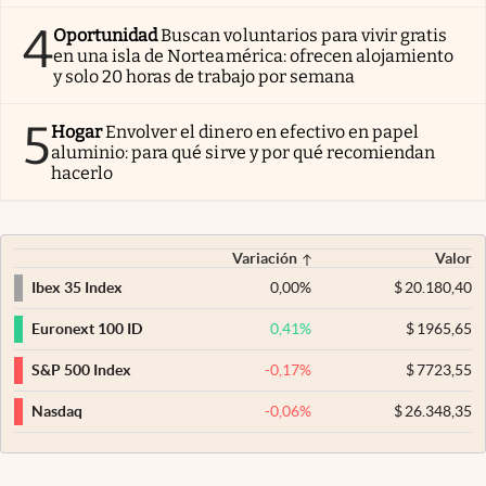
4
Oportunidad
Buscan voluntarios para vivir gratis
en una isla de Norteamérica: ofrecen alojamiento
y solo 20 horas de trabajo por semana
5
Hogar
Envolver el dinero en efectivo en papel
aluminio: para qué sirve y por qué recomiendan
hacerlo
Variación
Valor
0,00
%
$
20.180,40
Ibex 35 Index
0,41
%
$
1965,65
Euronext 100 ID
-0,17
%
$
7723,55
S&P 500 Index
-0,06
%
$
26.348,35
Nasdaq