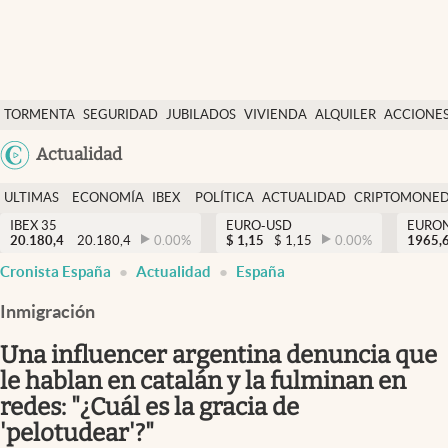
Últimas Noticias
TORMENTA
SEGURIDAD
JUBILADOS
VIVIENDA
ALQUILER
ACCIONE
Economía y finanzas
SOCIAL
Argentina
Actualidad
Política
España
Actualidad
ULTIMAS
ECONOMÍA
IBEX
POLÍTICA
ACTUALIDAD
CRIPTOMONE
México
NOTICIAS
Y
Y
IBEX 35
EURO-USD
EURO
Criptomonedas
20.180,4
20.180,4
0.00
%
$
1,15
$
1,15
0.00
%
USA
1965,
FINANZAS
EURO
Cronista España
Actualidad
España
Colombia
España
Uruguay
Inmigración
Una influencer argentina denuncia que
le hablan en catalán y la fulminan en
redes: "¿Cuál es la gracia de
'pelotudear'?"