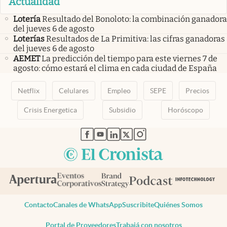
Actualidad
Lotería
Resultado del Bonoloto: la combinación ganadora
del jueves 6 de agosto
Loterías
Resultados de La Primitiva: las cifras ganadoras
del jueves 6 de agosto
AEMET
La predicción del tiempo para este viernes 7 de
agosto: cómo estará el clima en cada ciudad de España
Netflix
Celulares
Empleo
SEPE
Precios
Crisis Energetica
Subsidio
Horóscopo
abre en nueva pestaña
abre en nueva pestaña
abre en nueva pestaña
abre en nueva pestaña
abre en nueva pestaña
Contacto
Canales de WhatsApp
Suscribite
Quiénes Somos
Portal de Proveedores
Trabajá con nosotros