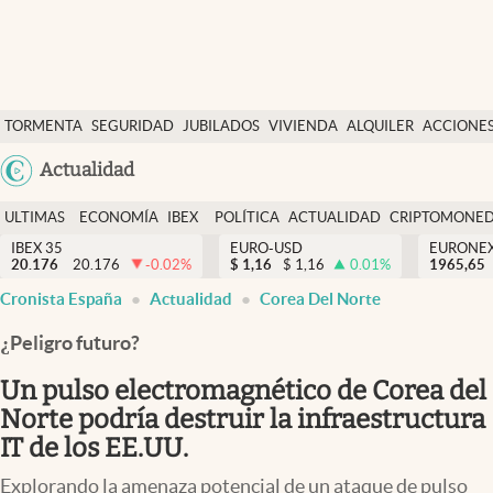
Últimas Noticias
TORMENTA
SEGURIDAD
JUBILADOS
VIVIENDA
ALQUILER
ACCIONE
Economía y finanzas
SOCIAL
Argentina
Actualidad
Política
España
Actualidad
ULTIMAS
ECONOMÍA
IBEX
POLÍTICA
ACTUALIDAD
CRIPTOMONE
México
NOTICIAS
Y
Y
IBEX 35
EURO-USD
EURONE
Criptomonedas
20.176
20.176
-0.02
%
$
1,16
$
1,16
0.01
%
USA
1965,65
FINANZAS
EURO
Cronista España
Actualidad
Corea Del Norte
Colombia
España
Uruguay
¿Peligro futuro?
Un pulso electromagnético de Corea del
Norte podría destruir la infraestructura
IT de los EE.UU.
Explorando la amenaza potencial de un ataque de pulso