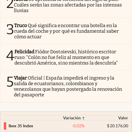
2
Cuáles serán las zonas afectadas por las intensas
lluvias
3
Truco
Qué significa encontrar una botella en la
rueda del coche y por qué es fundamental saber
cómo actuar
4
Felicidad
Fiódor Dostoievski, histórico escritor
ruso: “Colón no fue feliz al momento en que
descubrió América, sino mientras la descubría”
5
Viajar
Oficial | España impedirá el ingreso y la
salida de ecuatorianos, colombianos y
venezolanos que hayan postergado la renovación
del pasaporte
Variación
Valor
-0,02
%
$
20.176,00
Ibex 35 Index