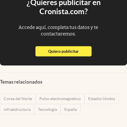
¿Quieres publicitar en
Cronista.com?
Accede aquí, completa tus datos y te
contactaremos.
abre en nueva pestaña
Quiero publicitar
Temas relacionados
Corea del Norte
Pulso electromagnético
Estados Unidos
infraestructura
Tecnología
España