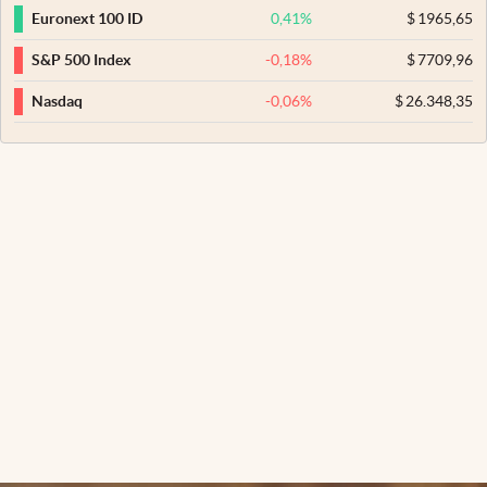
0,41
%
$
1965,65
Euronext 100 ID
-0,18
%
$
7709,96
S&P 500 Index
-0,06
%
$
26.348,35
Nasdaq