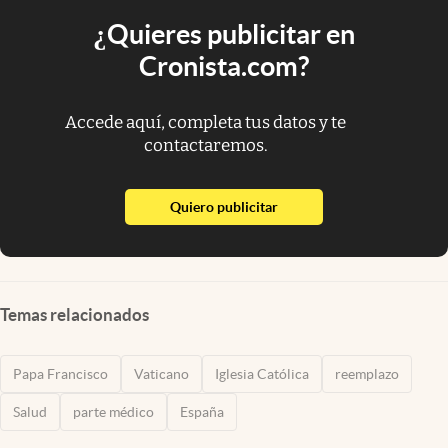
¿Quieres publicitar en
Cronista.com?
Accede aquí, completa tus datos y te
contactaremos.
abre en nueva pestaña
Quiero publicitar
Temas relacionados
Papa Francisco
Vaticano
Iglesia Católica
reemplazo
Salud
parte médico
España