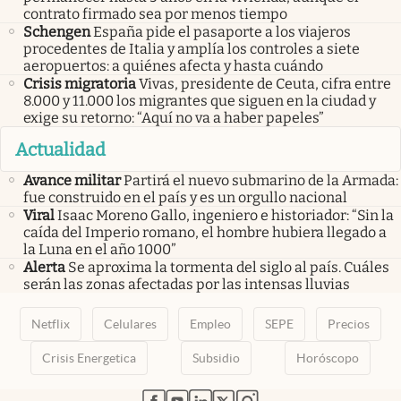
contrato firmado sea por menos tiempo
Schengen
España pide el pasaporte a los viajeros
procedentes de Italia y amplía los controles a siete
aeropuertos: a quiénes afecta y hasta cuándo
Crisis migratoria
Vivas, presidente de Ceuta, cifra entre
8.000 y 11.000 los migrantes que siguen en la ciudad y
exige su retorno: “Aquí no va a haber papeles”
Actualidad
Avance militar
Partirá el nuevo submarino de la Armada:
fue construido en el país y es un orgullo nacional
Viral
Isaac Moreno Gallo, ingeniero e historiador: “Sin la
caída del Imperio romano, el hombre hubiera llegado a
la Luna en el año 1000”
Alerta
Se aproxima la tormenta del siglo al país. Cuáles
serán las zonas afectadas por las intensas lluvias
Netflix
Celulares
Empleo
SEPE
Precios
Crisis Energetica
Subsidio
Horóscopo
abre en nueva pestaña
abre en nueva pestaña
abre en nueva pestaña
abre en nueva pestaña
abre en nueva pestaña