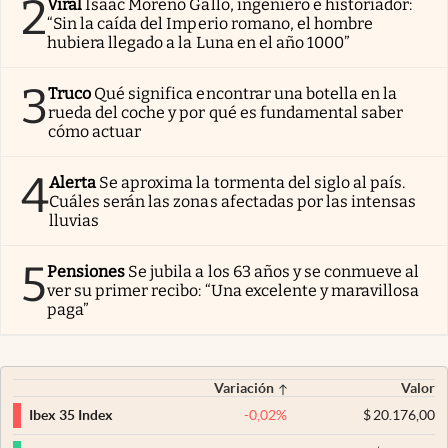
2
Viral
Isaac Moreno Gallo, ingeniero e historiador:
“Sin la caída del Imperio romano, el hombre
hubiera llegado a la Luna en el año 1000”
3
Truco
Qué significa encontrar una botella en la
rueda del coche y por qué es fundamental saber
cómo actuar
4
Alerta
Se aproxima la tormenta del siglo al país.
Cuáles serán las zonas afectadas por las intensas
lluvias
5
Pensiones
Se jubila a los 63 años y se conmueve al
ver su primer recibo: “Una excelente y maravillosa
paga”
Variación
Valor
-0,02
%
$
20.176,00
Ibex 35 Index