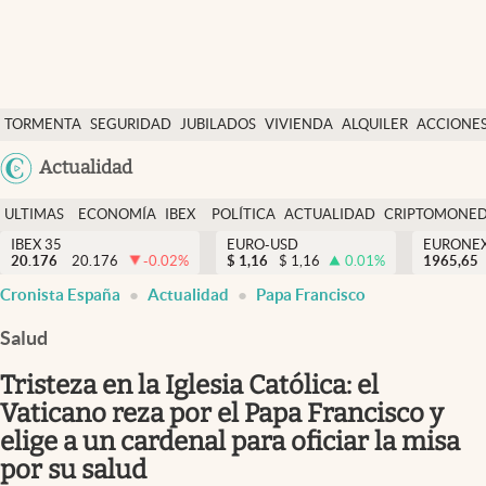
Últimas Noticias
TORMENTA
SEGURIDAD
JUBILADOS
VIVIENDA
ALQUILER
ACCIONE
Economía y finanzas
SOCIAL
Argentina
Actualidad
Política
España
Actualidad
ULTIMAS
ECONOMÍA
IBEX
POLÍTICA
ACTUALIDAD
CRIPTOMONE
México
NOTICIAS
Y
Y
IBEX 35
EURO-USD
EURONE
Criptomonedas
20.176
20.176
-0.02
%
$
1,16
$
1,16
0.01
%
USA
1965,65
FINANZAS
EURO
Cronista España
Actualidad
Papa Francisco
Colombia
España
Uruguay
Salud
Tristeza en la Iglesia Católica: el
Vaticano reza por el Papa Francisco y
elige a un cardenal para oficiar la misa
por su salud