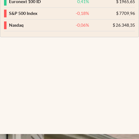
0,41
%
$
1965,65
Euronext 100 ID
-0,18
%
$
7709,96
S&P 500 Index
-0,06
%
$
26.348,35
Nasdaq