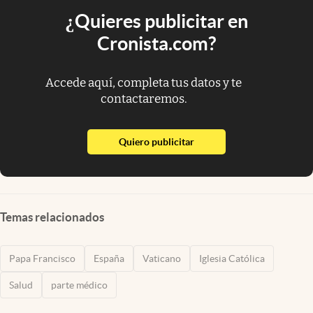
¿Quieres publicitar en
Cronista.com?
Accede aquí, completa tus datos y te
contactaremos.
abre en nueva pestaña
Quiero publicitar
Temas relacionados
Papa Francisco
España
Vaticano
Iglesia Católica
Salud
parte médico