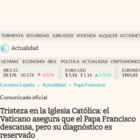
Últimas Noticias
TORMENTA
SEGURIDAD
JUBILADOS
VIVIENDA
ALQUILER
ACCIONE
Economía y finanzas
SOCIAL
Argentina
Actualidad
Política
España
Actualidad
ULTIMAS
ECONOMÍA
IBEX
POLÍTICA
ACTUALIDAD
CRIPTOMONE
México
NOTICIAS
Y
Y
IBEX 35
EURO-USD
EURONE
Criptomonedas
20.176
20.176
-0.02
%
$
1,16
$
1,16
0.01
%
USA
1965,65
FINANZAS
EURO
Cronista España
Actualidad
Papa Francisco
Colombia
España
Uruguay
Comunicado oficial
Tristeza en la Iglesia Católica: el
Vaticano asegura que el Papa Francisco
descansa, pero su diagnóstico es
reservado