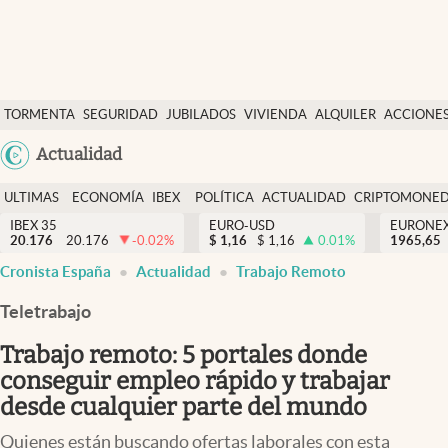
Últimas Noticias
TORMENTA
SEGURIDAD
JUBILADOS
VIVIENDA
ALQUILER
ACCIONE
Economía y finanzas
SOCIAL
Argentina
Actualidad
Política
España
Actualidad
ULTIMAS
ECONOMÍA
IBEX
POLÍTICA
ACTUALIDAD
CRIPTOMONE
México
NOTICIAS
Y
Y
IBEX 35
EURO-USD
EURONE
Criptomonedas
20.176
20.176
-0.02
%
$
1,16
$
1,16
0.01
%
USA
1965,65
FINANZAS
EURO
Cronista España
Actualidad
Trabajo Remoto
Colombia
España
Uruguay
Teletrabajo
Trabajo remoto: 5 portales donde
conseguir empleo rápido y trabajar
desde cualquier parte del mundo
Quienes están buscando ofertas laborales con esta