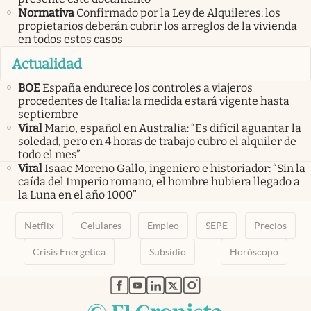
Normativa
Confirmado por la Ley de Alquileres: los
propietarios deberán cubrir los arreglos de la vivienda
en todos estos casos
Actualidad
BOE
España endurece los controles a viajeros
procedentes de Italia: la medida estará vigente hasta
septiembre
Viral
Mario, español en Australia: “Es difícil aguantar la
soledad, pero en 4 horas de trabajo cubro el alquiler de
todo el mes”
Viral
Isaac Moreno Gallo, ingeniero e historiador: “Sin la
caída del Imperio romano, el hombre hubiera llegado a
la Luna en el año 1000”
Netflix
Celulares
Empleo
SEPE
Precios
Crisis Energetica
Subsidio
Horóscopo
abre en nueva pestaña
abre en nueva pestaña
abre en nueva pestaña
abre en nueva pestaña
abre en nueva pestaña