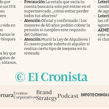
do por
Precaución
La estafa que vacía tu
Loterí
án un 15%
cuenta bancaria solo por entrar en el
combi
yan
supermercado, ¿cómo evitar perder
de ag
pero
todos tus ahorros?
Loterí
Atención
Oficial y confirmado | Los
las ci
u vida en
mayores de 60 años podrán cobrar la
agost
os
pensión si cumplen este requisito
AEME
arios le
del Gobierno
este v
0 bloques
Atención
Murió la Ley de Alquileres |
el cli
El casero puede subirte el alquiler si
realiza cierto tipo de mejoras en tu
a ley que
vivienda
gatos de
, sótanos,