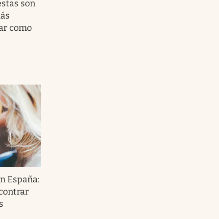
estas son
más
jar como
en España:
contrar
s