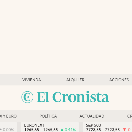
VIVIENDA
ALQUILER
ACCIONES
EX Y EURO
POLÍTICA
ACTUALIDAD
C
EURONEXT
S&P 500
0.00
%
1965,65
1965,65
0.41
%
7723,55
7723,55
-0