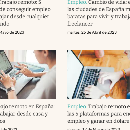
Trabajo remoto: 5
Empleo
.
Cambio de vida: 
nde conseguir empleo
las ciudades de España 
bajar desde cualquier
baratas para vivir y traba
undo
freelancer
 Mayo de 2023
martes, 25 de Abril de 2023
bajo remoto en España:
Empleo
.
Trabajo remoto 
rabajar desde casa y
las 5 plataformas para en
ros
empleo y ganar en dólare
il de 2023
viernes, 17 de Marzo de 2023