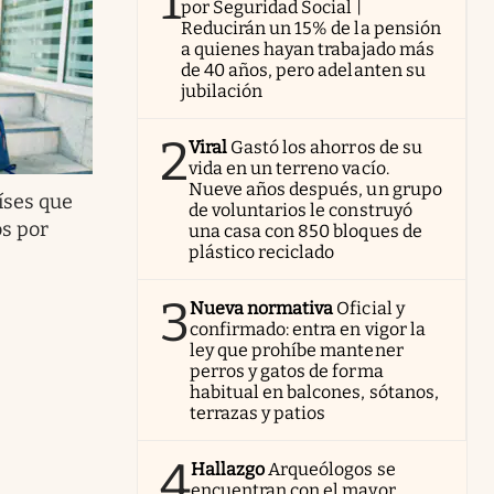
1
por Seguridad Social |
Reducirán un 15% de la pensión
a quienes hayan trabajado más
de 40 años, pero adelanten su
jubilación
2
Viral
Gastó los ahorros de su
vida en un terreno vacío.
Nueve años después, un grupo
íses que
de voluntarios le construyó
s por
una casa con 850 bloques de
plástico reciclado
3
Nueva normativa
Oficial y
confirmado: entra en vigor la
ley que prohíbe mantener
perros y gatos de forma
habitual en balcones, sótanos,
terrazas y patios
4
Hallazgo
Arqueólogos se
encuentran con el mayor