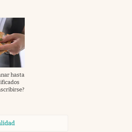
anar hasta
ificados
scribirse?
lidad