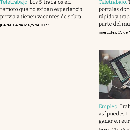
Teletrabajo
.
Los 5 trabajos en
Teletrabajo
.
remoto que no exigen experiencia
portales do
previa y tienen vacantes de sobra
rápido y tra
parte del m
jueves, 04 de Mayo de 2023
miércoles, 03 de
Empleo
.
Tra
así puedes t
ganar en eu
jueves, 13 de Abr