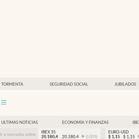
Últimas Noticias
Economía y finanzas
Política
Actualidad
Criptomonedas
TORMENTA
SEGURIDAD SOCIAL
JUBILADOS
ULTIMAS NOTICIAS
ECONOMÍA Y FINANZAS
IB
IBEX 35
EURO-USD
Ir a mercados online
20.180,4
20.180,4
0.00
%
$
1,15
$
1,15