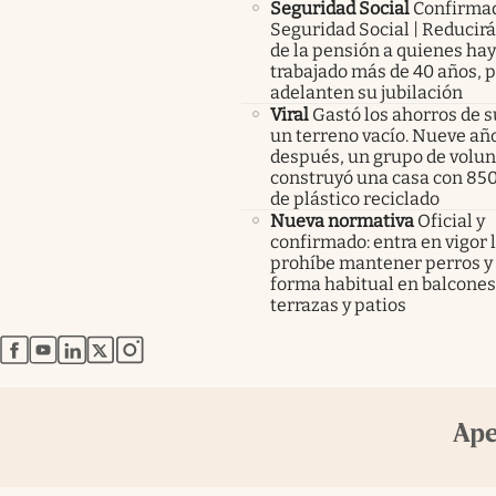
Seguridad Social
Confirma
Seguridad Social | Reducir
de la pensión a quienes ha
trabajado más de 40 años, 
adelanten su jubilación
Viral
Gastó los ahorros de s
un terreno vacío. Nueve añ
después, un grupo de volunt
construyó una casa con 85
de plástico reciclado
Nueva normativa
Oficial y
confirmado: entra en vigor l
prohíbe mantener perros y 
forma habitual en balcones
terrazas y patios
abre en nueva pestaña
abre en nueva pestaña
abre en nueva pestaña
abre en nueva pestaña
abre en nueva pestaña