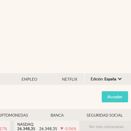
Edición:
España
EMPLEO
NETFLIX
Argentina
Acceder
España
México
RIPTOMONEDAS
BANCA
SEGURIDAD SOCIAL
USA
NASDAQ
Colombia
Ver más cotizaciones
.17
%
26.348,35
26.348,35
-0.06
%