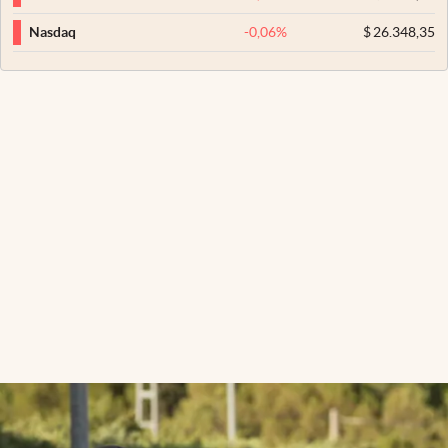
-0,06
%
$
26.348,35
Nasdaq