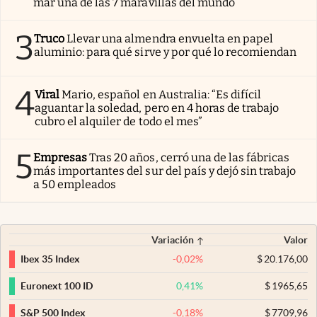
mar una de las 7 maravillas del mundo
3
Truco
Llevar una almendra envuelta en papel
aluminio: para qué sirve y por qué lo recomiendan
4
Viral
Mario, español en Australia: “Es difícil
aguantar la soledad, pero en 4 horas de trabajo
cubro el alquiler de todo el mes”
5
Empresas
Tras 20 años, cerró una de las fábricas
más importantes del sur del país y dejó sin trabajo
a 50 empleados
Variación
Valor
-0,02
%
$
20.176,00
Ibex 35 Index
0,41
%
$
1965,65
Euronext 100 ID
-0,18
%
$
7709,96
S&P 500 Index