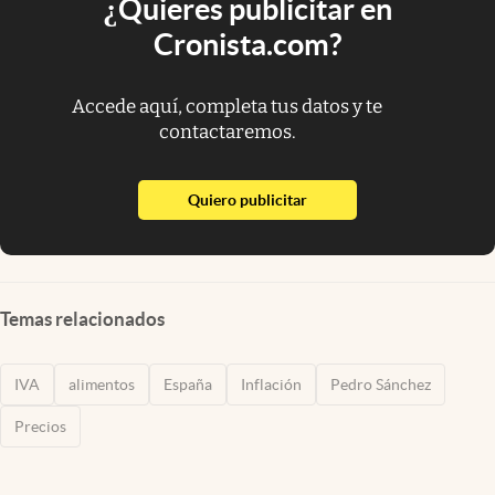
¿Quieres publicitar en
Cronista.com?
Accede aquí, completa tus datos y te
contactaremos.
abre en nueva pestaña
Quiero publicitar
Temas relacionados
IVA
alimentos
España
Inflación
Pedro Sánchez
Precios