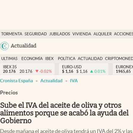
Últimas Noticias
TORMENTA
SEGURIDAD
JUBILADOS
VIVIENDA
ALQUILER
ACCIONE
Economía y finanzas
SOCIAL
Argentina
Actualidad
Política
España
Actualidad
ULTIMAS
ECONOMÍA
IBEX
POLÍTICA
ACTUALIDAD
CRIPTOMONE
México
NOTICIAS
Y
Y
IBEX 35
EURO-USD
EURONE
Criptomonedas
20.176
20.176
-0.02
%
$
1,16
$
1,16
0.01
%
USA
1965,65
FINANZAS
EURO
Cronista España
Actualidad
IVA
Colombia
España
Uruguay
Precios
Sube el IVA del aceite de oliva y otros
alimentos porque se acabó la ayuda del
Gobierno
Desde mañana el aceite de oliva tendrá un IVA del 2% y las