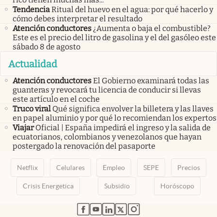
Tendencia
Ritual del huevo en el agua: por qué hacerlo y
cómo debes interpretar el resultado
Atención conductores
¿Aumenta o baja el combustible?
Este es el precio del litro de gasolina y el del gasóleo este
sábado 8 de agosto
Actualidad
Atención conductores
El Gobierno examinará todas las
guanteras y revocará tu licencia de conducir si llevas
este artículo en el coche
Truco viral
Qué significa envolver la billetera y las llaves
en papel aluminio y por qué lo recomiendan los expertos
Viajar
Oficial | España impedirá el ingreso y la salida de
ecuatorianos, colombianos y venezolanos que hayan
postergado la renovación del pasaporte
Netflix
Celulares
Empleo
SEPE
Precios
Crisis Energetica
Subsidio
Horóscopo
abre en nueva pestaña
abre en nueva pestaña
abre en nueva pestaña
abre en nueva pestaña
abre en nueva pestaña