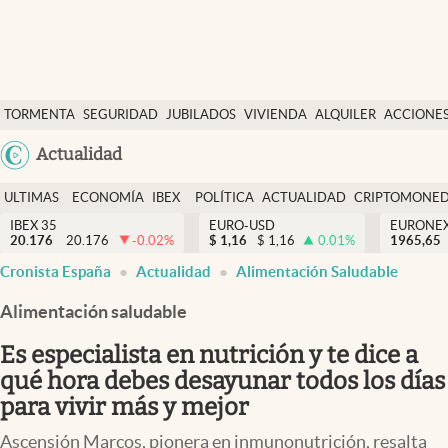
Últimas Noticias
TORMENTA
SEGURIDAD
JUBILADOS
VIVIENDA
ALQUILER
ACCIONE
Economía y finanzas
SOCIAL
Argentina
Actualidad
Política
España
Actualidad
ULTIMAS
ECONOMÍA
IBEX
POLÍTICA
ACTUALIDAD
CRIPTOMONE
México
NOTICIAS
Y
Y
IBEX 35
EURO-USD
EURONE
Criptomonedas
20.176
20.176
-0.02
%
$
1,16
$
1,16
0.01
%
USA
1965,65
FINANZAS
EURO
Cronista España
Actualidad
Alimentación Saludable
Colombia
España
Uruguay
Alimentación saludable
Es especialista en nutrición y te dice a
qué hora debes desayunar todos los días
para vivir más y mejor
Ascensión Marcos, pionera en inmunonutrición, resalta