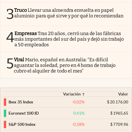
3
Truco
Llevar una almendra envuelta en papel
aluminio: para qué sirve y por qué lo recomiendan
4
Empresas
Tras 20 años, cerró una de las fábricas
más importantes del sur del país y dejó sin trabajo
a 50 empleados
5
Viral
Mario, español en Australia: “Es difícil
aguantar la soledad, pero en 4 horas de trabajo
cubro el alquiler de todo el mes”
Variación
Valor
-0,02
%
$
20.176,00
Ibex 35 Index
0,41
%
$
1965,65
Euronext 100 ID
-0,18
%
$
7709,96
S&P 500 Index