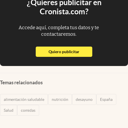
¿Quieres publicitar en
Cronista.com?
Accede aquí, completa tus datos y te
contactaremos.
abre en nueva pestaña
Quiero publicitar
Temas relacionados
alimentación saludable
nutrición
desayuno
España
Salud
comidas