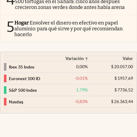
500 tortugas en el Sahara: cinco años después
crecieron zonas verdes donde antes había arena
5
Hogar
Envolver el dinero en efectivo en papel
aluminio: para qué sirve y por qué recomiendan
hacerlo
Variación
Valor
0,00
%
$
20.057,00
Ibex 35 Index
-0,01
%
$
1957,69
Euronext 100 ID
1,79
%
$
7736,52
S&P 500 Index
-0,83
%
$
26.363,44
Nasdaq