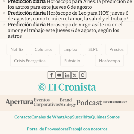
Predicción diaria
Horóscopo para Aries: la predicción de
los astros para este jueves 6 de agosto
Predicción diaria
Horóscopo de Leo para HOY, jueves 6
de agosto: ¿cómo te irá en el amor, la salud y el trabajo?
Predicción diaria
Horóscopo de Virgo: así te irá en el
amor y el trabajo este jueves 6 de agosto, según los
astros
Netflix
Celulares
Empleo
SEPE
Precios
Crisis Energetica
Subsidio
Horóscopo
abre en nueva pestaña
abre en nueva pestaña
abre en nueva pestaña
abre en nueva pestaña
abre en nueva pestaña
Contacto
Canales de WhatsApp
Suscribite
Quiénes Somos
Portal de Proveedores
Trabajá con nosotros