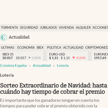
Últimas Noticias
TORMENTA
SEGURIDAD
JUBILADOS
VIVIENDA
ALQUILER
ACCIONE
Economía y finanzas
SOCIAL
Argentina
Actualidad
Política
España
Actualidad
ULTIMAS
ECONOMÍA
IBEX
POLÍTICA
ACTUALIDAD
CRIPTOMONE
México
NOTICIAS
Y
Y
IBEX 35
EURO-USD
EURONE
Criptomonedas
20.057
20.057
0.00
%
$
1,15
$
1,15
-0.04
%
USA
1957,69
FINANZAS
EURO
Cronista España
Actualidad
Loteria
Colombia
España
Uruguay
Lotería
Sorteo Extraordinario de Navidad: hasta
cuándo hay tiempo de cobrar el premio
Es importante que los ganadores tengan en cuenta los
tiempos para poder cobrar el premio obtenido con la