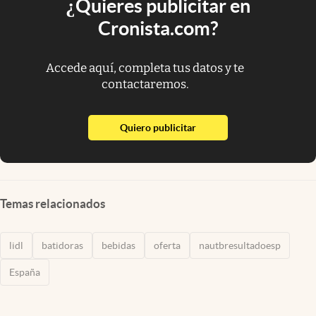
¿Quieres publicitar en
Cronista.com?
Accede aquí, completa tus datos y te
contactaremos.
abre en nueva pestaña
Quiero publicitar
Temas relacionados
lidl
batidoras
bebidas
oferta
nautbresultadoesp
España