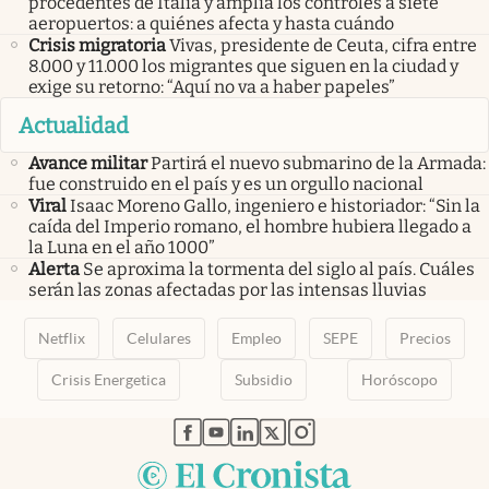
procedentes de Italia y amplía los controles a siete
aeropuertos: a quiénes afecta y hasta cuándo
Crisis migratoria
Vivas, presidente de Ceuta, cifra entre
8.000 y 11.000 los migrantes que siguen en la ciudad y
exige su retorno: “Aquí no va a haber papeles”
Actualidad
Avance militar
Partirá el nuevo submarino de la Armada:
fue construido en el país y es un orgullo nacional
Viral
Isaac Moreno Gallo, ingeniero e historiador: “Sin la
caída del Imperio romano, el hombre hubiera llegado a
la Luna en el año 1000”
Alerta
Se aproxima la tormenta del siglo al país. Cuáles
serán las zonas afectadas por las intensas lluvias
Netflix
Celulares
Empleo
SEPE
Precios
Crisis Energetica
Subsidio
Horóscopo
abre en nueva pestaña
abre en nueva pestaña
abre en nueva pestaña
abre en nueva pestaña
abre en nueva pestaña