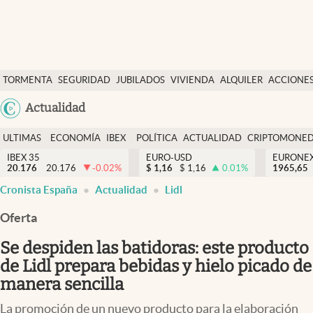
Últimas Noticias
TORMENTA
SEGURIDAD
JUBILADOS
VIVIENDA
ALQUILER
ACCIONE
Economía y finanzas
SOCIAL
Argentina
Actualidad
Política
España
Actualidad
ULTIMAS
ECONOMÍA
IBEX
POLÍTICA
ACTUALIDAD
CRIPTOMONE
México
NOTICIAS
Y
Y
IBEX 35
EURO-USD
EURONE
Criptomonedas
20.176
20.176
-0.02
%
$
1,16
$
1,16
0.01
%
USA
1965,65
FINANZAS
EURO
Cronista España
Actualidad
Lidl
Colombia
España
Uruguay
Oferta
Se despiden las batidoras: este producto
de Lidl prepara bebidas y hielo picado de
manera sencilla
La promoción de un nuevo producto para la elaboración