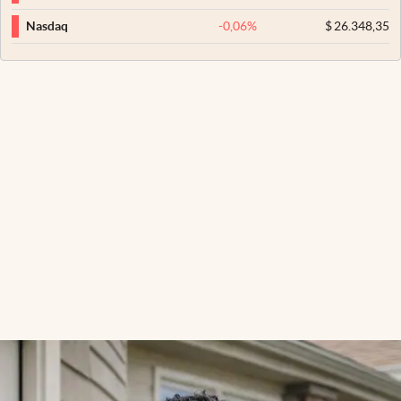
-0,06
%
$
26.348,35
Nasdaq