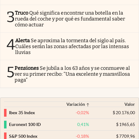
3
Truco
Qué significa encontrar una botella en la
rueda del coche y por qué es fundamental saber
cómo actuar
4
Alerta
Se aproxima la tormenta del siglo al país.
Cuáles serán las zonas afectadas por las intensas
lluvias
5
Pensiones
Se jubila a los 63 años y se conmueve al
ver su primer recibo: “Una excelente y maravillosa
paga”
Variación
Valor
-0,02
%
$
20.176,00
Ibex 35 Index
0,41
%
$
1965,65
Euronext 100 ID
-0,18
%
$
7709,96
S&P 500 Index