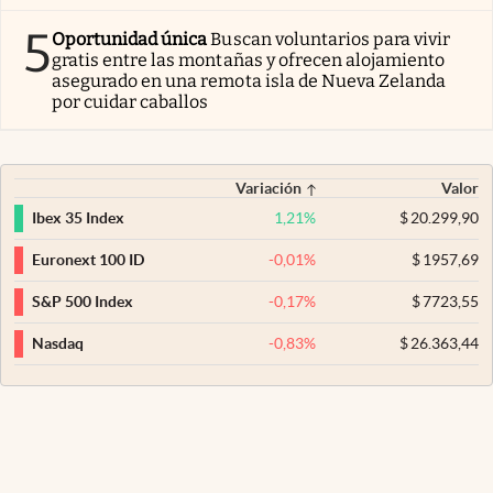
5
Oportunidad única
Buscan voluntarios para vivir
gratis entre las montañas y ofrecen alojamiento
asegurado en una remota isla de Nueva Zelanda
por cuidar caballos
Variación
Valor
1,21
%
$
20.299,90
Ibex 35 Index
-0,01
%
$
1957,69
Euronext 100 ID
-0,17
%
$
7723,55
S&P 500 Index
-0,83
%
$
26.363,44
Nasdaq