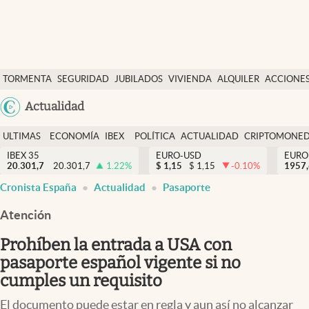
Últimas Noticias
TORMENTA
SEGURIDAD
JUBILADOS
VIVIENDA
ALQUILER
ACCIONE
Economía y finanzas
SOCIAL
Argentina
Actualidad
Política
España
Actualidad
ULTIMAS
ECONOMÍA
IBEX
POLÍTICA
ACTUALIDAD
CRIPTOMONE
México
NOTICIAS
Y
Y
IBEX 35
EURO-USD
EURO
Criptomonedas
20.301,7
20.301,7
1.22
%
$
1,15
$
1,15
-0.10
%
USA
1957
FINANZAS
EURO
Cronista España
Actualidad
Pasaporte
Colombia
España
Uruguay
Atención
Prohíben la entrada a USA con
pasaporte español vigente si no
cumples un requisito
El documento puede estar en regla y aun así no alcanzar