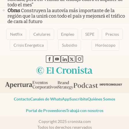
todo el mes”
Obras
Construyen la autovía más importante de la
región que la unirá con todo el país y mejorará el tráfico
de cara al futuro
Netflix
Celulares
Empleo
SEPE
Precios
Crisis Energetica
Subsidio
Horóscopo
abre en nueva pestaña
abre en nueva pestaña
abre en nueva pestaña
abre en nueva pestaña
abre en nueva pestaña
Contacto
Canales de WhatsApp
Suscribite
Quiénes Somos
Portal de Proveedores
Trabajá con nosotros
Copyright 2025 cronista.com
Todos los derechos reservados