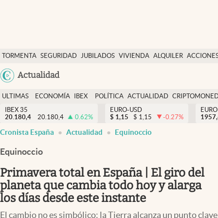
Últimas Noticias
TORMENTA
SEGURIDAD
JUBILADOS
VIVIENDA
ALQUILER
ACCIONE
Economía y finanzas
SOCIAL
Argentina
Actualidad
Política
España
Actualidad
ULTIMAS
ECONOMÍA
IBEX
POLÍTICA
ACTUALIDAD
CRIPTOMONE
México
NOTICIAS
Y
Y
IBEX 35
EURO-USD
EURO
Criptomonedas
20.180,4
20.180,4
0.62
%
$
1,15
$
1,15
-0.27
%
USA
1957
FINANZAS
EURO
Cronista España
Actualidad
Equinoccio
Colombia
España
Uruguay
Equinoccio
Primavera total en España | El giro del
planeta que cambia todo hoy y alarga
los días desde este instante
El cambio no es simbólico: la Tierra alcanza un punto clave