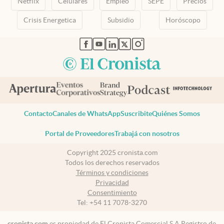
Netflix
Celulares
Empleo
SEPE
Precios
Crisis Energetica
Subsidio
Horóscopo
abre en nueva pestaña
abre en nueva pestaña
abre en nueva pestaña
abre en nueva pestaña
abre en nueva pestaña
Contacto
Canales de WhatsApp
Suscribite
Quiénes Somos
Portal de Proveedores
Trabajá con nosotros
Copyright 2025 cronista.com
Todos los derechos reservados
Términos y condiciones
Privacidad
Consentimiento
Tel:
+54 11 7078-3270
cronista.com
es propiedad de El Cronista Comercial S.A Registro de