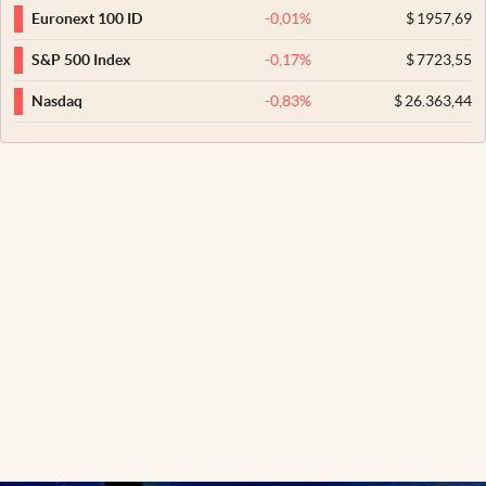
-0,01
%
$
1957,69
Euronext 100 ID
-0,17
%
$
7723,55
S&P 500 Index
-0,83
%
$
26.363,44
Nasdaq