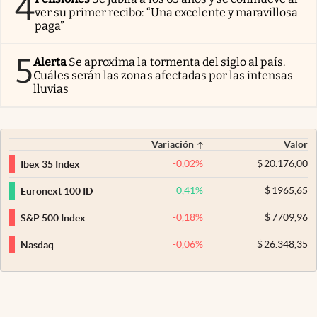
4
ver su primer recibo: “Una excelente y maravillosa
paga”
5
Alerta
Se aproxima la tormenta del siglo al país.
Cuáles serán las zonas afectadas por las intensas
lluvias
Variación
Valor
-0,02
%
$
20.176,00
Ibex 35 Index
0,41
%
$
1965,65
Euronext 100 ID
-0,18
%
$
7709,96
S&P 500 Index
-0,06
%
$
26.348,35
Nasdaq