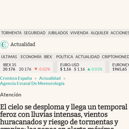
Últimas Noticias
TORMENTA
SEGURIDAD
JUBILADOS
VIVIENDA
ALQUILER
ACCIONE
Economía y finanzas
SOCIAL
Argentina
Actualidad
Política
España
Actualidad
ULTIMAS
ECONOMÍA
IBEX
POLÍTICA
ACTUALIDAD
CRIPTOMONE
México
NOTICIAS
Y
Y
IBEX 35
EURO-USD
EURONE
Criptomonedas
20.176
20.176
-0.02
%
$
1,16
$
1,16
0.01
%
USA
1965,65
FINANZAS
EURO
Cronista España
Actualidad
Colombia
España
Agencia Estatal De Meteorología
Uruguay
Atención
El cielo se desploma y llega un temporal
feroz con lluvias intensas, vientos
huracanados y riesgo de tormentas y