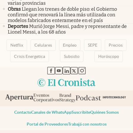
varias provincias
Obras
Llegan los trenes de doble piso: el Gobierno
confirmó que renovará la línea más utilizada con
modelos fabricados enteramente en el país
Deportes
Murió Jorge Messi, padre y representante de
Lionel Messi, a los 68 años
Netflix
Celulares
Empleo
SEPE
Precios
Crisis Energetica
Subsidio
Horóscopo
abre en nueva pestaña
abre en nueva pestaña
abre en nueva pestaña
abre en nueva pestaña
abre en nueva pestaña
Contacto
Canales de WhatsApp
Suscribite
Quiénes Somos
Portal de Proveedores
Trabajá con nosotros