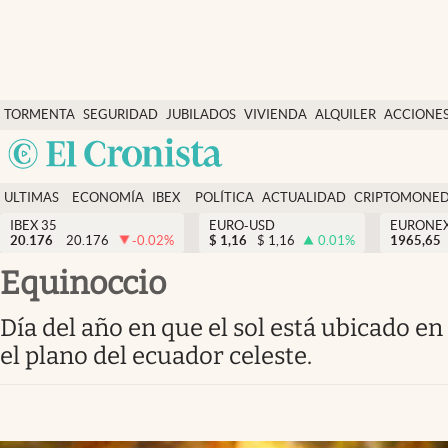
Últimas Noticias
TORMENTA
SEGURIDAD
JUBILADOS
VIVIENDA
ALQUILER
ACCIONE
Economía y finanzas
SOCIAL
Argentina
Política
España
Actualidad
ULTIMAS
ECONOMÍA
IBEX
POLÍTICA
ACTUALIDAD
CRIPTOMONE
México
NOTICIAS
Y
Y
IBEX 35
EURO-USD
EURONE
Criptomonedas
20.176
20.176
-0.02
%
$
1,16
$
1,16
0.01
%
USA
1965,65
FINANZAS
EURO
Colombia
Equinoccio
España
Uruguay
Día del año en que el sol está ubicado en
el plano del ecuador celeste.