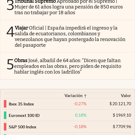
3
Tribunal Supremo
Aprobado por el Supremo |
Mujer de 61 años logra una pensión de 850 euros
tras no trabajar por 18 años
4
Viajar
Oficial | España impedirá el ingreso y la
salida de ecuatorianos, colombianos y
venezolanos que hayan postergado la renovación
del pasaporte
5
Obras
José, albañil de 64 años: “Dicen que faltan
empleados en las obras, pero piden de requisito
hablar inglés con los ladrillos”
Variación
Valor
-0,27
%
$
20.121,70
Ibex 35 Index
0,18
%
$
1969,10
Euronext 100 ID
-0,18
%
$
7709,96
S&P 500 Index