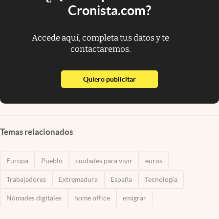
Cronista.com?
Accede aquí, completa tus datos y te
contactaremos.
abre en nueva pestaña
Quiero publicitar
Temas relacionados
Europa
Pueblo
ciudades para vivir
euros
Trabajadores
Extremadura
España
Tecnología
Nómades digitales
home office
emigrar