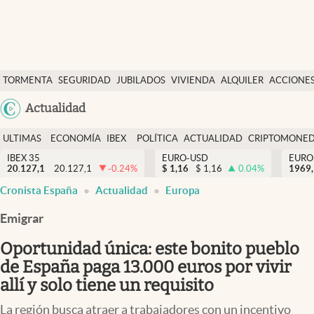
Últimas Noticias
TORMENTA
SEGURIDAD
JUBILADOS
VIVIENDA
ALQUILER
ACCIONE
Economía y finanzas
SOCIAL
Argentina
Actualidad
Política
España
Actualidad
ULTIMAS
ECONOMÍA
IBEX
POLÍTICA
ACTUALIDAD
CRIPTOMONE
México
NOTICIAS
Y
Y
IBEX 35
EURO-USD
EURO
Criptomonedas
20.127,1
20.127,1
-0.24
%
$
1,16
$
1,16
0.04
%
USA
1969,
FINANZAS
EURO
Cronista España
Actualidad
Europa
Colombia
España
Uruguay
Emigrar
Oportunidad única: este bonito pueblo
de España paga 13.000 euros por vivir
allí y solo tiene un requisito
La región busca atraer a trabajadores con un incentivo