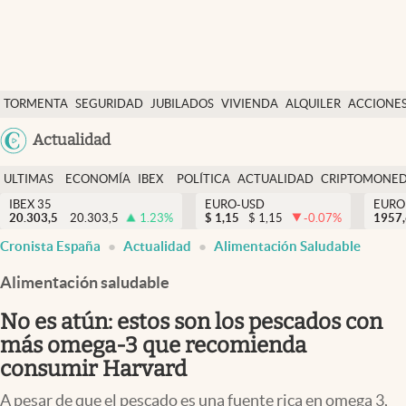
Últimas Noticias
TORMENTA
SEGURIDAD
JUBILADOS
VIVIENDA
ALQUILER
ACCIONE
Economía y finanzas
SOCIAL
Argentina
Actualidad
Política
España
Actualidad
ULTIMAS
ECONOMÍA
IBEX
POLÍTICA
ACTUALIDAD
CRIPTOMONE
México
NOTICIAS
Y
Y
IBEX 35
EURO-USD
EURO
Criptomonedas
20.303,5
20.303,5
1.23
%
$
1,15
$
1,15
-0.07
%
USA
1957
FINANZAS
EURO
Cronista España
Actualidad
Alimentación Saludable
Colombia
España
Uruguay
Alimentación saludable
No es atún: estos son los pescados con
más omega-3 que recomienda
consumir Harvard
A pesar de que el pescado es una fuente rica en omega 3,