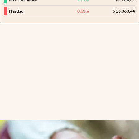
-0,83
%
$
26.363,44
Nasdaq