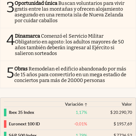
3
Oportunidad única
Buscan voluntarios para vivir
gratis entre las montañas y ofrecen alojamiento
asegurado en una remota isla de Nueva Zelanda
por cuidar caballos
4
Dinamarca
Comenzó el Servicio Militar
Obligatorio en agosto: los adultos mayores de 50
años también deberán ingresar al Ejército si
salieron sorteados
5
Obras
Remodelan el edificio abandonado por más
de 15 años para convertirlo en un mega estadio de
conciertos para más de 20.000 personas
Variación
Valor
1,17
%
$
20.290,70
Ibex 35 Index
-0,01
%
$
1957,69
Euronext 100 ID
1,79
%
$
7736,52
S&P 500 Index