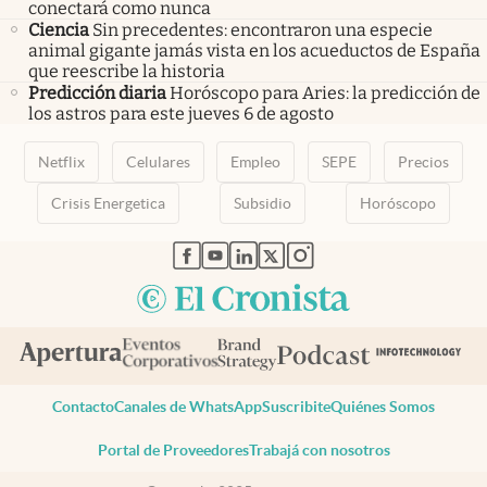
conectará como nunca
Ciencia
Sin precedentes: encontraron una especie
animal gigante jamás vista en los acueductos de España
que reescribe la historia
Predicción diaria
Horóscopo para Aries: la predicción de
los astros para este jueves 6 de agosto
Netflix
Celulares
Empleo
SEPE
Precios
Crisis Energetica
Subsidio
Horóscopo
abre en nueva pestaña
abre en nueva pestaña
abre en nueva pestaña
abre en nueva pestaña
abre en nueva pestaña
Contacto
Canales de WhatsApp
Suscribite
Quiénes Somos
Portal de Proveedores
Trabajá con nosotros