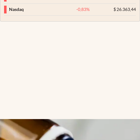
-0,83
%
$
26.363,44
Nasdaq