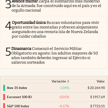
3
Avance militar
Zarpa el submarino más moderno
de la Armada: fue construido aquí en el país y es el
orgullo nacional
4
Oportunidad única
Buscan voluntarios para vivir
gratis entre las montañas y ofrecen alojamiento
asegurado en una remota isla de Nueva Zelanda
por cuidar caballos
5
Dinamarca
Comenzó el Servicio Militar
Obligatorio en agosto: los adultos mayores de 50
años también deberán ingresar al Ejército si
salieron sorteados
Variación
Valor
1,04
%
$
20.264,90
Ibex 35 Index
-0,01
%
$
1957,69
Euronext 100 ID
-0,17
%
$
7723,55
S&P 500 Index