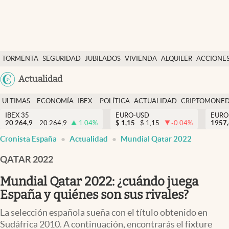
Últimas Noticias
TORMENTA
SEGURIDAD
JUBILADOS
VIVIENDA
ALQUILER
ACCIONE
Economía y finanzas
SOCIAL
Argentina
Actualidad
Política
España
Actualidad
ULTIMAS
ECONOMÍA
IBEX
POLÍTICA
ACTUALIDAD
CRIPTOMONE
México
NOTICIAS
Y
Y
IBEX 35
EURO-USD
EURO
Criptomonedas
20.264,9
20.264,9
1.04
%
$
1,15
$
1,15
-0.04
%
USA
1957
FINANZAS
EURO
Cronista España
Actualidad
Mundial Qatar 2022
Colombia
España
Uruguay
QATAR 2022
Mundial Qatar 2022: ¿cuándo juega
España y quiénes son sus rivales?
La selección española sueña con el título obtenido en
Sudáfrica 2010. A continuación, encontrarás el fixture