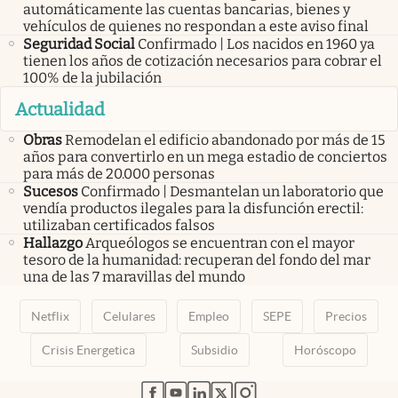
automáticamente las cuentas bancarias, bienes y
vehículos de quienes no respondan a este aviso final
Seguridad Social
Confirmado | Los nacidos en 1960 ya
tienen los años de cotización necesarios para cobrar el
100% de la jubilación
Actualidad
Obras
Remodelan el edificio abandonado por más de 15
años para convertirlo en un mega estadio de conciertos
para más de 20.000 personas
Sucesos
Confirmado | Desmantelan un laboratorio que
vendía productos ilegales para la disfunción erectil:
utilizaban certificados falsos
Hallazgo
Arqueólogos se encuentran con el mayor
tesoro de la humanidad: recuperan del fondo del mar
una de las 7 maravillas del mundo
Netflix
Celulares
Empleo
SEPE
Precios
Crisis Energetica
Subsidio
Horóscopo
abre en nueva pestaña
abre en nueva pestaña
abre en nueva pestaña
abre en nueva pestaña
abre en nueva pestaña