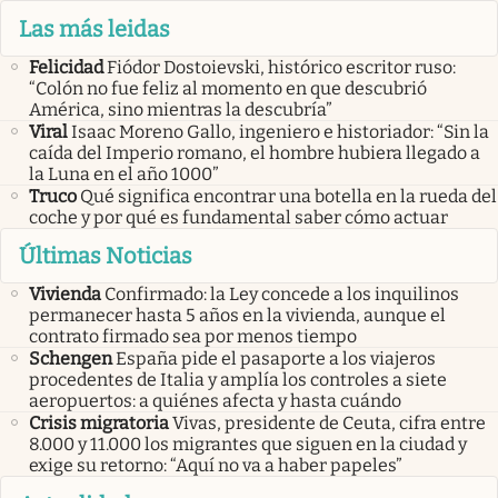
Las más leidas
Felicidad
Fiódor Dostoievski, histórico escritor ruso:
“Colón no fue feliz al momento en que descubrió
América, sino mientras la descubría”
Viral
Isaac Moreno Gallo, ingeniero e historiador: “Sin la
caída del Imperio romano, el hombre hubiera llegado a
la Luna en el año 1000”
Truco
Qué significa encontrar una botella en la rueda del
coche y por qué es fundamental saber cómo actuar
Últimas Noticias
Vivienda
Confirmado: la Ley concede a los inquilinos
permanecer hasta 5 años en la vivienda, aunque el
contrato firmado sea por menos tiempo
Schengen
España pide el pasaporte a los viajeros
procedentes de Italia y amplía los controles a siete
aeropuertos: a quiénes afecta y hasta cuándo
Crisis migratoria
Vivas, presidente de Ceuta, cifra entre
8.000 y 11.000 los migrantes que siguen en la ciudad y
exige su retorno: “Aquí no va a haber papeles”