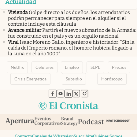
Actualidad
Vivienda
Golpe directo a los dueños: los arrendatarios
podrán permanecer para siempre en el alquiler si el
contrato incluye esta cláusula
Avance militar
Partirá el nuevo submarino de la Armada:
fue construido en el país y es un orgullo nacional
Viral
Isaac Moreno Gallo, ingeniero e historiador: “Sin la
caída del Imperio romano, el hombre hubiera llegado a
la Luna en el año 1000”
Netflix
Celulares
Empleo
SEPE
Precios
Crisis Energetica
Subsidio
Horóscopo
abre en nueva pestaña
abre en nueva pestaña
abre en nueva pestaña
abre en nueva pestaña
abre en nueva pestaña
Contacto
Canales de WhatsApp
Suscribite
Quiénes Somos