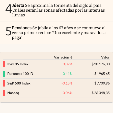
4
Alerta
Se aproxima la tormenta del siglo al país.
Cuáles serán las zonas afectadas por las intensas
lluvias
5
Pensiones
Se jubila a los 63 años y se conmueve al
ver su primer recibo: “Una excelente y maravillosa
paga”
Variación
Valor
-0,02
%
$
20.176,00
Ibex 35 Index
0,41
%
$
1965,65
Euronext 100 ID
-0,18
%
$
7709,96
S&P 500 Index
-0,06
%
$
26.348,35
Nasdaq