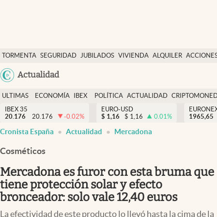
Últimas Noticias
TORMENTA
SEGURIDAD
JUBILADOS
VIVIENDA
ALQUILER
ACCIONE
Economía y finanzas
SOCIAL
Argentina
Actualidad
Política
España
Actualidad
ULTIMAS
ECONOMÍA
IBEX
POLÍTICA
ACTUALIDAD
CRIPTOMONE
México
NOTICIAS
Y
Y
IBEX 35
EURO-USD
EURONE
Criptomonedas
20.176
20.176
-0.02
%
$
1,16
$
1,16
0.01
%
USA
1965,65
FINANZAS
EURO
Cronista España
Actualidad
Mercadona
Colombia
España
Uruguay
Cosméticos
Mercadona es furor con esta bruma que
tiene protección solar y efecto
bronceador: solo vale 12,40 euros
La efectividad de este producto lo llevó hasta la cima de la