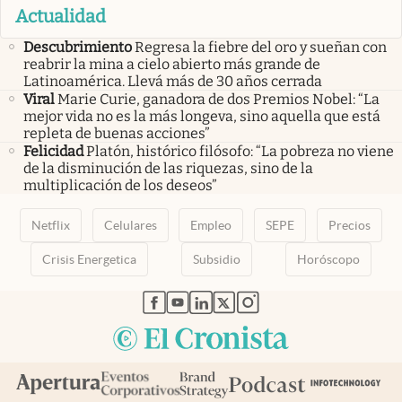
Actualidad
Descubrimiento
Regresa la fiebre del oro y sueñan con
reabrir la mina a cielo abierto más grande de
Latinoamérica. Llevá más de 30 años cerrada
Viral
Marie Curie, ganadora de dos Premios Nobel: “La
mejor vida no es la más longeva, sino aquella que está
repleta de buenas acciones”
Felicidad
Platón, histórico filósofo: “La pobreza no viene
de la disminución de las riquezas, sino de la
multiplicación de los deseos”
Netflix
Celulares
Empleo
SEPE
Precios
Crisis Energetica
Subsidio
Horóscopo
abre en nueva pestaña
abre en nueva pestaña
abre en nueva pestaña
abre en nueva pestaña
abre en nueva pestaña