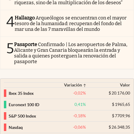
riquezas, sino de la multiplicación de los deseos”
4
Hallazgo
Arqueólogos se encuentran con el mayor
tesoro de la humanidad: recuperan del fondo del
mar una de las 7 maravillas del mundo
5
Pasaporte
Confirmado | Los aeropuertos de Palma,
Alicante y Gran Canaria bloquearán la entrada y
salida a quienes posterguen la renovación del
pasaporte
Variación
Valor
-0,02
%
$
20.176,00
Ibex 35 Index
0,41
%
$
1965,65
Euronext 100 ID
-0,18
%
$
7709,96
S&P 500 Index
-0,06
%
$
26.348,35
Nasdaq