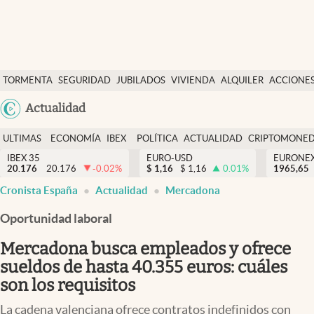
Últimas Noticias
TORMENTA
SEGURIDAD
JUBILADOS
VIVIENDA
ALQUILER
ACCIONE
Economía y finanzas
SOCIAL
Argentina
Actualidad
Política
España
Actualidad
ULTIMAS
ECONOMÍA
IBEX
POLÍTICA
ACTUALIDAD
CRIPTOMONE
México
NOTICIAS
Y
Y
IBEX 35
EURO-USD
EURONE
Criptomonedas
20.176
20.176
-0.02
%
$
1,16
$
1,16
0.01
%
USA
1965,65
FINANZAS
EURO
Cronista España
Actualidad
Mercadona
Colombia
España
Uruguay
Oportunidad laboral
Mercadona busca empleados y ofrece
sueldos de hasta 40.355 euros: cuáles
son los requisitos
La cadena valenciana ofrece contratos indefinidos con