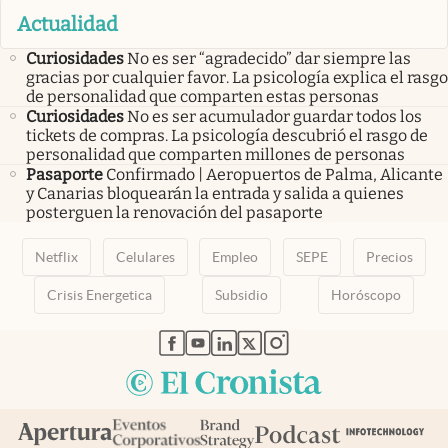
Actualidad
Curiosidades
No es ser “agradecido” dar siempre las
gracias por cualquier favor. La psicología explica el rasgo
de personalidad que comparten estas personas
Curiosidades
No es ser acumulador guardar todos los
tickets de compras. La psicología descubrió el rasgo de
personalidad que comparten millones de personas
Pasaporte
Confirmado | Aeropuertos de Palma, Alicante
y Canarias bloquearán la entrada y salida a quienes
posterguen la renovación del pasaporte
Netflix
Celulares
Empleo
SEPE
Precios
Crisis Energetica
Subsidio
Horóscopo
abre en nueva pestaña
abre en nueva pestaña
abre en nueva pestaña
abre en nueva pestaña
abre en nueva pestaña