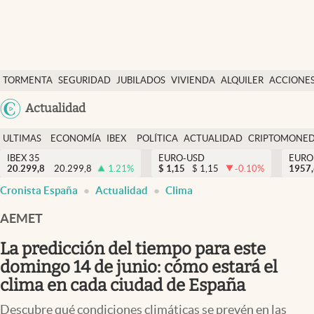
Últimas Noticias
TORMENTA
SEGURIDAD
JUBILADOS
VIVIENDA
ALQUILER
ACCIONE
Economía y finanzas
SOCIAL
Argentina
Actualidad
Política
España
Actualidad
ULTIMAS
ECONOMÍA
IBEX
POLÍTICA
ACTUALIDAD
CRIPTOMONE
México
NOTICIAS
Y
Y
IBEX 35
EURO-USD
EURO
Criptomonedas
20.299,8
20.299,8
1.21
%
$
1,15
$
1,15
-0.10
%
USA
1957
FINANZAS
EURO
Cronista España
Actualidad
Clima
Colombia
España
Uruguay
AEMET
La predicción del tiempo para este
domingo 14 de junio: cómo estará el
clima en cada ciudad de España
Descubre qué condiciones climáticas se prevén en las