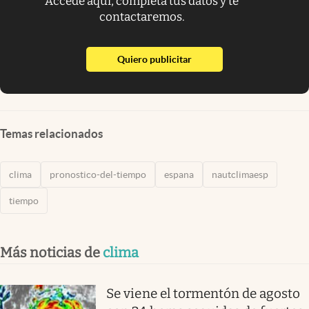
Accede aquí, completa tus datos y te
contactaremos.
abre en nueva pestaña
Quiero publicitar
Temas relacionados
clima
pronostico-del-tiempo
espana
nautclimaesp
tiempo
Más noticias de
clima
Se viene el tormentón de agosto