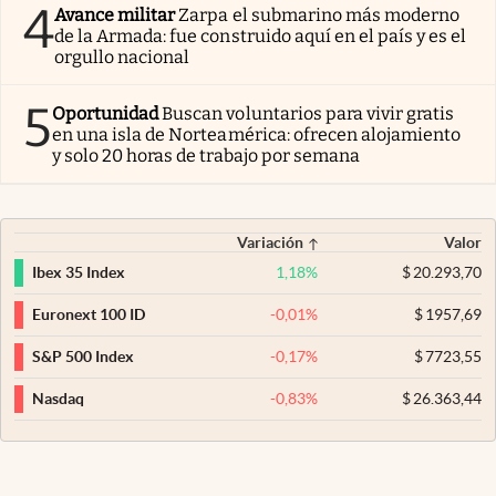
4
Avance militar
Zarpa el submarino más moderno
de la Armada: fue construido aquí en el país y es el
orgullo nacional
5
Oportunidad
Buscan voluntarios para vivir gratis
en una isla de Norteamérica: ofrecen alojamiento
y solo 20 horas de trabajo por semana
Variación
Valor
1,18
%
$
20.293,70
Ibex 35 Index
-0,01
%
$
1957,69
Euronext 100 ID
-0,17
%
$
7723,55
S&P 500 Index
-0,83
%
$
26.363,44
Nasdaq