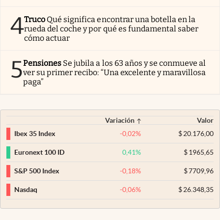
4
Truco
Qué significa encontrar una botella en la
rueda del coche y por qué es fundamental saber
cómo actuar
5
Pensiones
Se jubila a los 63 años y se conmueve al
ver su primer recibo: “Una excelente y maravillosa
paga”
Variación
Valor
-0,02
%
$
20.176,00
Ibex 35 Index
0,41
%
$
1965,65
Euronext 100 ID
-0,18
%
$
7709,96
S&P 500 Index
-0,06
%
$
26.348,35
Nasdaq