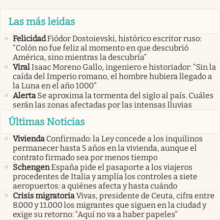
Las más leidas
Felicidad
Fiódor Dostoievski, histórico escritor ruso:
“Colón no fue feliz al momento en que descubrió
América, sino mientras la descubría”
Viral
Isaac Moreno Gallo, ingeniero e historiador: “Sin la
caída del Imperio romano, el hombre hubiera llegado a
la Luna en el año 1000”
Alerta
Se aproxima la tormenta del siglo al país. Cuáles
serán las zonas afectadas por las intensas lluvias
Últimas Noticias
Vivienda
Confirmado: la Ley concede a los inquilinos
permanecer hasta 5 años en la vivienda, aunque el
contrato firmado sea por menos tiempo
Schengen
España pide el pasaporte a los viajeros
procedentes de Italia y amplía los controles a siete
aeropuertos: a quiénes afecta y hasta cuándo
Crisis migratoria
Vivas, presidente de Ceuta, cifra entre
8.000 y 11.000 los migrantes que siguen en la ciudad y
exige su retorno: “Aquí no va a haber papeles”