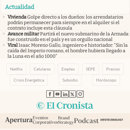
Actualidad
Vivienda
Golpe directo a los dueños: los arrendatarios
podrán permanecer para siempre en el alquiler si el
contrato incluye esta cláusula
Avance militar
Partirá el nuevo submarino de la Armada:
fue construido en el país y es un orgullo nacional
Viral
Isaac Moreno Gallo, ingeniero e historiador: “Sin la
caída del Imperio romano, el hombre hubiera llegado a
la Luna en el año 1000”
Netflix
Celulares
Empleo
SEPE
Precios
Crisis Energetica
Subsidio
Horóscopo
abre en nueva pestaña
abre en nueva pestaña
abre en nueva pestaña
abre en nueva pestaña
abre en nueva pestaña