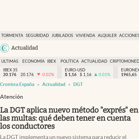
Últimas Noticias
TORMENTA
SEGURIDAD
JUBILADOS
VIVIENDA
ALQUILER
ACCIONE
Economía y finanzas
SOCIAL
Argentina
Actualidad
Política
España
Actualidad
ULTIMAS
ECONOMÍA
IBEX
POLÍTICA
ACTUALIDAD
CRIPTOMONE
México
NOTICIAS
Y
Y
IBEX 35
EURO-USD
EURONE
Criptomonedas
20.176
20.176
-0.02
%
$
1,16
$
1,16
0.01
%
USA
1965,65
FINANZAS
EURO
Cronista España
Actualidad
DGT
Colombia
España
Uruguay
Atención
La DGT aplica nuevo método "exprés" en
las multas: qué deben tener en cuenta
los conductores
La DGT implementa un nuevo sistema para reducir el