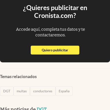
¿Quieres publicitar en
Cronista.com?
Accede aquí, completa tus datos y te
contactaremos.
abre en nueva pestaña
Quiero publicitar
Temas relacionados
DGT
multas
conductores
España
Más noticias de
DGT