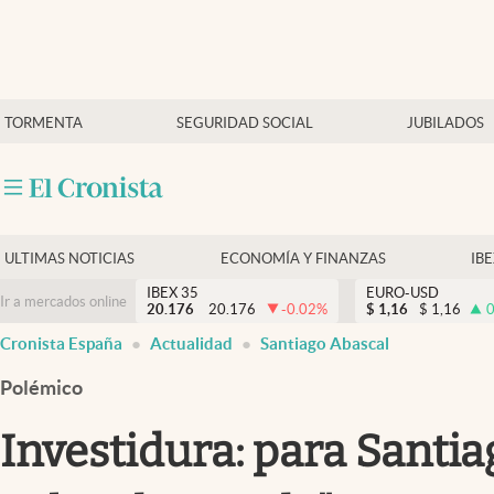
Últimas Noticias
TORMENTA
SEGURIDAD SOCIAL
JUBILADOS
Economía y finanzas
Política
Actualidad
Criptomonedas
ULTIMAS NOTICIAS
ECONOMÍA Y FINANZAS
IB
IBEX 35
EURO-USD
Ir a mercados online
20.176
20.176
-0.02
%
$
1,16
$
1,16
0
Cronista España
Actualidad
Santiago Abascal
Polémico
Investidura: para Santia