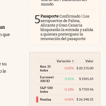
mundo
5
Pasaporte
Confirmado | Los
aeropuertos de Palma,
Alicante y Gran Canaria
"un
bloquearán la entrada y salida
a quienes posterguen la
n que
renovación del pasaporte
Variación
Valor
e su
Ibex 35
-0,02
%
$
20.176,00
Index
o le
Euronext
0,41
%
$
1965,65
100 ID
S&P 500
-0,18
%
$
7709,96
Index
-0,06
%
$
26.348,35
Nasdaq