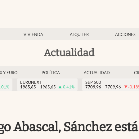
VIVIENDA
ALQUILER
ACCIONES
Actualidad
EX Y EURO
POLÍTICA
ACTUALIDAD
C
EURONEXT
S&P 500
.01
%
1965,65
1965,65
0.41
%
7709,96
7709,96
-0.18
go Abascal, Sánchez está 