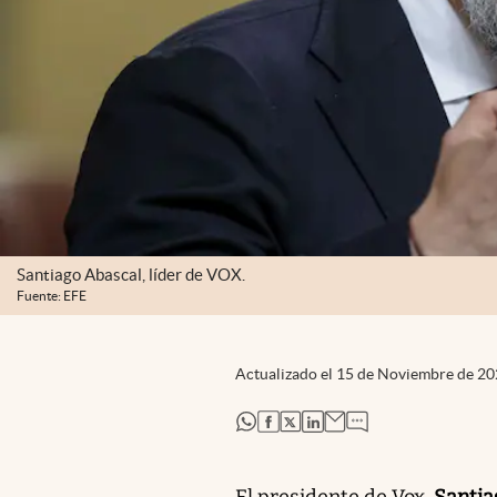
Santiago Abascal, líder de VOX.
Fuente: EFE
Actualizado el
15 de Noviembre de 2
abre en nueva pestaña
abre en nueva pestaña
abre en nueva pestaña
abre en nueva pestaña
El presidente de Vox,
Santia