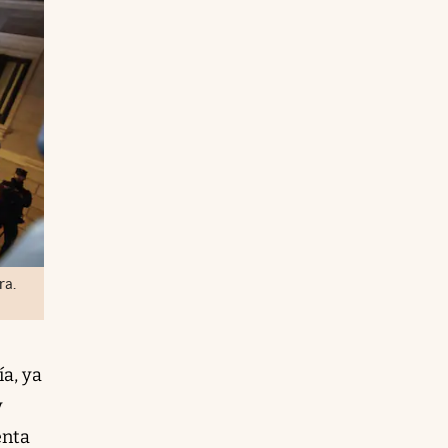
ra.
a, ya
y
enta