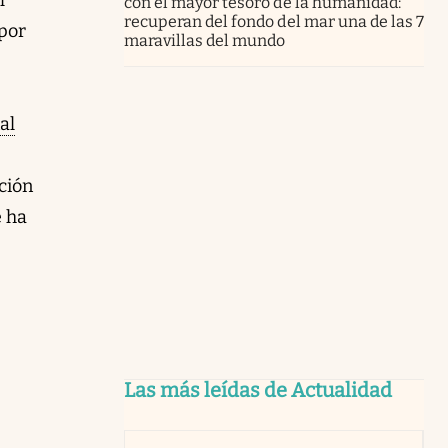
con el mayor tesoro de la humanidad:
recuperan del fondo del mar una de las 7
 por
maravillas del mundo
al
ción
e ha
Las más leídas de Actualidad