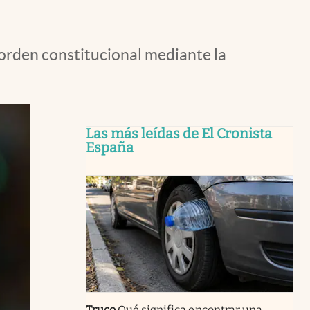
l orden constitucional mediante la
Las más leídas de El Cronista
España
Truco
Qué significa encontrar una