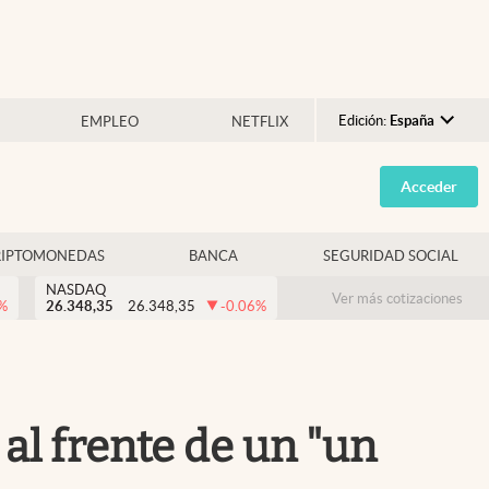
Edición:
España
EMPLEO
NETFLIX
Argentina
Acceder
España
México
RIPTOMONEDAS
BANCA
SEGURIDAD SOCIAL
USA
NASDAQ
Colombia
Ver más cotizaciones
%
26.348,35
26.348,35
-0.06
%
Uruguay
al frente de un "un