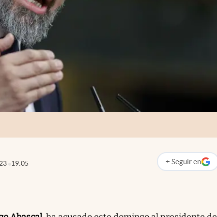
+
Seguir
en
023
19:05
abre en nueva p
go Abascal
, ha acusado este domingo al presidente de