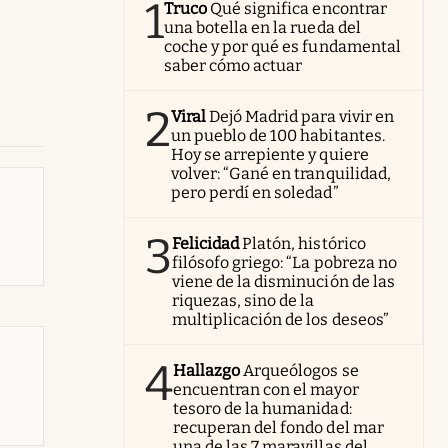
1
Truco
Qué significa encontrar
una botella en la rueda del
coche y por qué es fundamental
saber cómo actuar
2
Viral
Dejó Madrid para vivir en
un pueblo de 100 habitantes.
Hoy se arrepiente y quiere
volver: “Gané en tranquilidad,
pero perdí en soledad”
3
Felicidad
Platón, histórico
filósofo griego: “La pobreza no
viene de la disminución de las
riquezas, sino de la
multiplicación de los deseos”
4
Hallazgo
Arqueólogos se
encuentran con el mayor
tesoro de la humanidad:
recuperan del fondo del mar
una de las 7 maravillas del